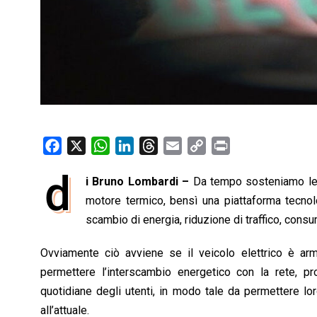
F
X
W
L
T
E
C
P
a
h
i
h
m
o
r
d
i Bruno Lombardi –
Da tempo sosteniamo le t
c
a
n
r
a
p
i
e
motore termico, bensì una piattaforma tecnolo
t
k
e
i
y
n
b
s
e
a
l
L
t
scambio di energia, riduzione di traffico, cons
o
A
d
d
i
Ovviamente ciò avviene se il veicolo elettrico è armo
o
p
I
s
n
permettere l’interscambio energetico con la rete, pro
k
p
n
k
quotidiane degli utenti, in modo tale da permettere lo
all’attuale.