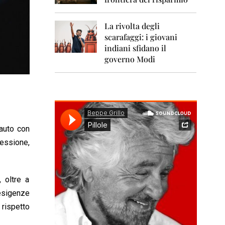
0
1
1
La rivolta degli
scarafaggi: i giovani
2
0
indiani sfidano il
1
governo Modi
2
2
0
1
3
auto con
2
0
nessione,
1
4
2
 oltre a
0
esigenze
1
5
 rispetto
2