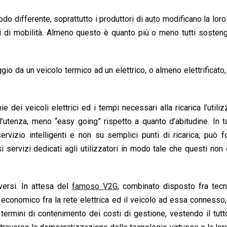
modo differente, soprattutto i produttori di auto modificano la lor
izi di mobilità. Almeno questo è quanto più o meno tutti sosten
ggio da un veicolo termico ad un elettrico, o almeno elettrificato
 dei veicoli elettrici ed i tempi necessari alla ricarica l’utilizz
’utenza, meno “easy going” rispetto a quanto d’abitudine. In 
 servizio intelligenti e non su semplici punti di ricarica, può f
 servizi dedicati agli utilizzatori in modo tale che questi no
ersi. In attesa del
famoso V2G
, combinato disposto fra tecn
conomico fra la rete elettrica ed il veicolo ad essa connesso
 termini di contenimento dei costi di gestione, vestendo il tut