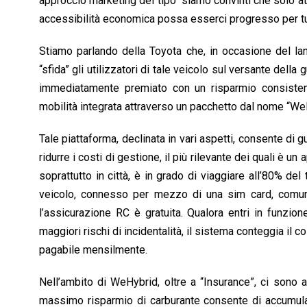
approccio marketing del tipo “siamo convinti che solo at
accessibilità economica possa esserci progresso per tut
Stiamo parlando della Toyota che, in occasione del lanc
“sfida” gli utilizzatori di tale veicolo sul versante dell
immediatamente premiato con un risparmio consistent
mobilità integrata attraverso un pacchetto dal nome “We
Tale piattaforma, declinata in vari aspetti, consente di 
ridurre i costi di gestione, il più rilevante dei quali è un
soprattutto in città, è in grado di viaggiare all’80% del
veicolo, connesso per mezzo di una sim card, comunic
l’assicurazione RC è gratuita. Qualora entri in funzio
maggiori rischi di incidentalità, il sistema conteggia il 
pagabile mensilmente.
Nell’ambito di WeHybrid, oltre a “Insurance”, ci sono 
massimo risparmio di carburante consente di accumular