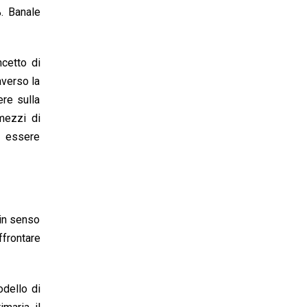
%. Banale
ncetto di
averso la
ere sulla
 mezzi di
ò essere
 in senso
ffrontare
odello di