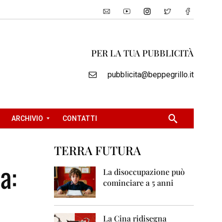
PER LA TUA PUBBLICITÀ
pubblicita@beppegrillo.it
ARCHIVIO
CONTATTI
TERRA FUTURA
2
a:
0
La disoccupazione può
0
cominciare a 5 anni
5
2
0
La Cina ridisegna