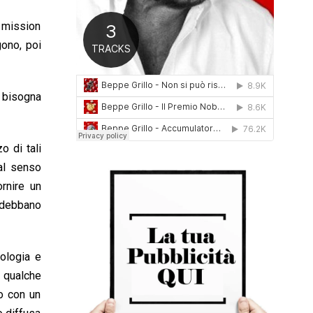
0
1
o mission
6
gono, poi
, bisogna
o di tali
tal senso
ornire un
n debbano
ologia e
, qualche
to con un