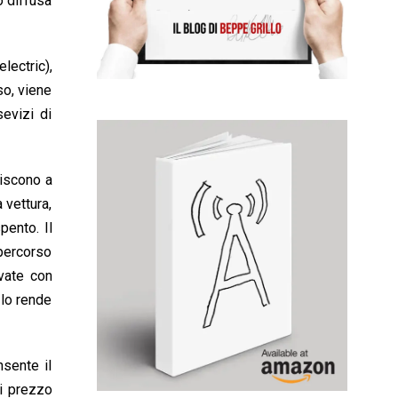
o diffusa
lectric),
so, viene
evizi di
uiscono a
 vettura,
pento. Il
percorso
evate con
 lo rende
nsente il
i prezzo