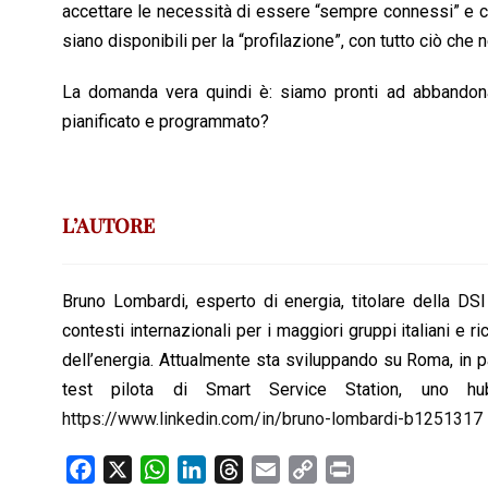
accettare le necessità di essere “sempre connessi” e c
siano disponibili per la “profilazione”, con tutto ciò che
La domanda vera quindi è: siamo pronti ad abbandonar
pianificato e programmato?
L’AUTORE
Bruno Lombardi, esperto di energia, titolare della DSI
contesti internazionali per i maggiori gruppi italiani e 
dell’energia. Attualmente sta sviluppando su Roma, in p
test pilota di Smart Service Station, uno hu
https://www.linkedin.com/in/bruno-lombardi-b1251317
F
X
W
L
T
E
C
P