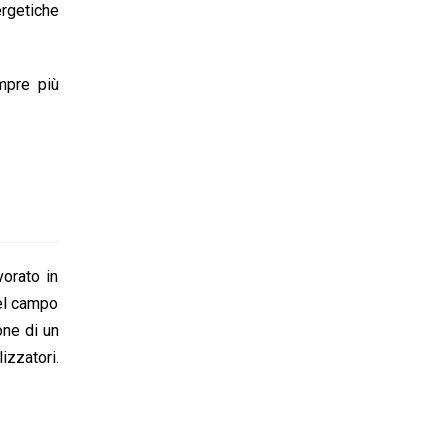
ergetiche
mpre più
vorato in
nel campo
one di un
zatori.