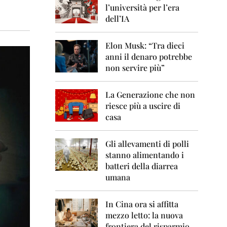
0
l’università per l’era
6
dell’IA
2
0
Elon Musk: “Tra dieci
0
anni il denaro potrebbe
7
non servire più”
2
0
La Generazione che non
0
8
riesce più a uscire di
casa
2
0
0
Gli allevamenti di polli
9
stanno alimentando i
batteri della diarrea
2
umana
0
1
0
In Cina ora si affitta
mezzo letto: la nuova
2
frontiera del risparmio