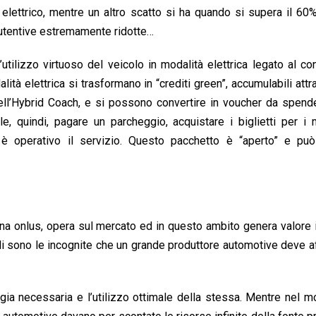
elettrico, mentre un altro scatto si ha quando si supera il 60
anutentive estremamente ridotte…
ilizzo virtuoso del veicolo in modalità elettrica legato al co
lità elettrica si trasformano in “crediti green”, accumulabili attr
dell’Hybrid Coach, e si possono convertire in voucher da spend
le, quindi, pagare un parcheggio, acquistare i biglietti per i
i è operativo il servizio. Questo pacchetto è “aperto” e pu
è una onlus, opera sul mercato ed in questo ambito genera valore
uali sono le incognite che un grande produttore automotive deve a
gia necessaria e l’utilizzo ottimale della stessa. Mentre nel m