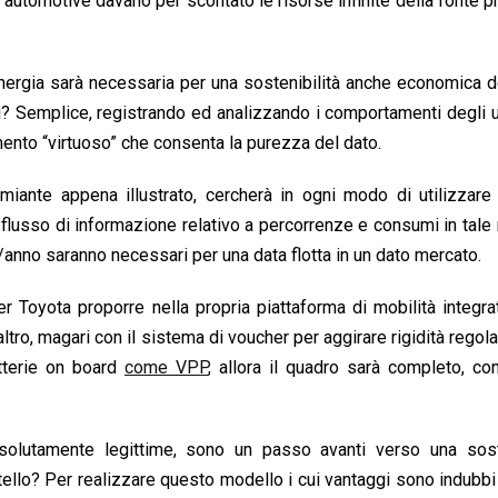
i automotive davano per scontato le risorse infinite della fonte pri
nergia sarà necessaria per una sostenibilità anche economica 
i? Semplice, registrando ed analizzando i comportamenti degli u
ento “virtuoso” che consenta la purezza del dato.
miante appena illustrato, cercherà in ogni modo di utilizzare 
flusso di informazione relativo a percorrenze e consumi in tale
/anno saranno necessari per una data flotta in un dato mercato.
er Toyota proporre nella propria piattaforma di mobilità integr
altro, magari con il sistema di voucher per aggirare rigidità regola
atterie on board
come VPP
, allora il quadro sarà completo, con
ssolutamente legittime, sono un passo avanti verso una soste
atello? Per realizzare questo modello i cui vantaggi sono indubb