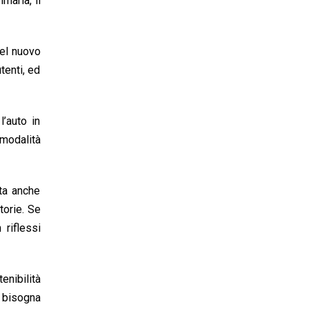
maria, il
del nuovo
tenti, ed
l’auto in
 modalità
ata anche
torie. Se
 riflessi
nibilità
i bisogna