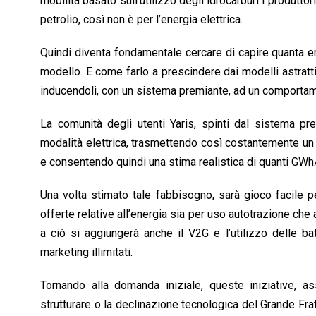
mobilità basato sull’utilizzo degli idrocarburi i produttor
petrolio, così non è per l’energia elettrica.
Quindi diventa fondamentale cercare di capire quanta e
modello. E come farlo a prescindere dai modelli astratt
inducendoli, con un sistema premiante, ad un comportam
La comunità degli utenti Yaris, spinti dal sistema pre
modalità elettrica, trasmettendo così costantemente un 
e consentendo quindi una stima realistica di quanti GWh
Una volta stimato tale fabbisogno, sarà gioco facile p
offerte relative all’energia sia per uso autotrazione che 
a ciò si aggiungerà anche il V2G e l’utilizzo delle b
marketing illimitati.
Tornando alla domanda iniziale, queste iniziative, a
strutturare o la declinazione tecnologica del Grande Fr