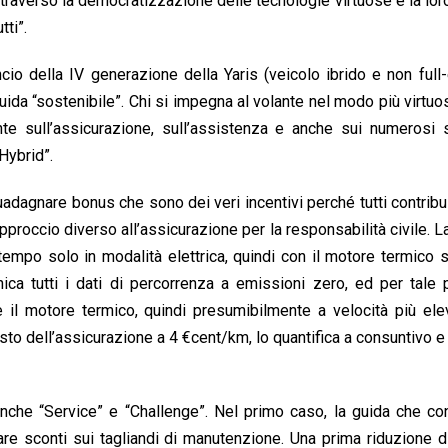
traverso la democratizzazione delle tecnologie virtuose e la lor
ti”.
io della IV generazione della Yaris (veicolo ibrido e non full-e
a guida “sostenibile”. Chi si impegna al volante nel modo più virtuo
e sull’assicurazione, sull’assistenza e anche sui numerosi s
Hybrid”.
guadagnare bonus che sono dei veri incentivi perché tutti contrib
 approccio diverso all’assicurazione per la responsabilità civile. La
 tempo solo in modalità elettrica, quindi con il motore termico s
a tutti i dati di percorrenza a emissioni zero, ed per tale 
ne il motore termico, quindi presumibilmente a velocità più el
costo dell’assicurazione a 4 €cent/km, lo quantifica a consuntivo e
anche “Service” e “Challenge”. Nel primo caso, la guida che co
e sconti sui tagliandi di manutenzione. Una prima riduzione d