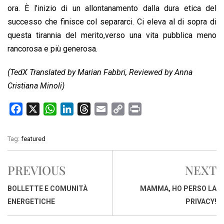
ora. È l’inizio di un allontanamento dalla dura etica del
successo che finisce col separarci. Ci eleva al di sopra di
questa tirannia del merito,verso una vita pubblica meno
rancorosa e più generosa.
(TedX Translated by Marian Fabbri, Reviewed by Anna
Cristiana Minoli)
F
X
W
L
T
E
C
P
a
h
i
h
m
o
r
c
a
n
r
a
p
i
Tag:
featured
e
t
k
e
i
y
n
b
s
e
a
l
L
t
PREVIOUS
NEXT
o
A
d
d
i
o
p
I
s
n
BOLLETTE E COMUNITÀ
MAMMA, HO PERSO LA
k
p
n
k
ENERGETICHE
PRIVACY!