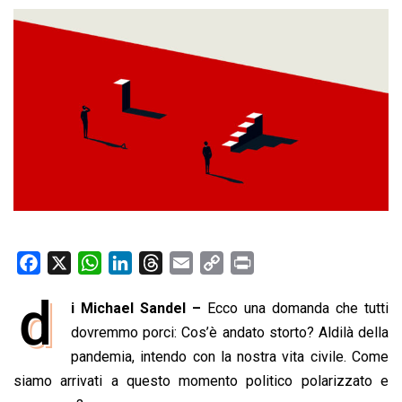
F
X
W
L
T
E
C
P
a
h
i
h
m
o
r
d
i Michael Sandel –
Ecco una domanda che tutti
c
a
n
r
a
p
i
e
dovremmo porci: Cos’è andato storto? Aldilà della
t
k
e
i
y
n
b
s
e
a
l
L
t
pandemia, intendo con la nostra vita civile. Come
o
A
d
d
i
siamo arrivati a questo momento politico polarizzato e