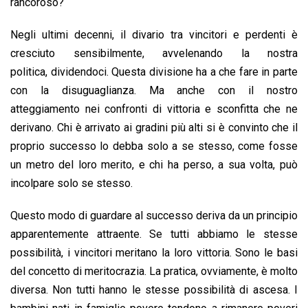
o
p
I
s
n
rancoroso?
k
p
n
k
Negli ultimi decenni, il divario tra vincitori e perdenti è
cresciuto sensibilmente, avvelenando la nostra
politica, dividendoci. Questa divisione ha a che fare in parte
con la disuguaglianza. Ma anche con il nostro
atteggiamento nei confronti di vittoria e sconfitta che ne
derivano. Chi è arrivato ai gradini più alti si è convinto che il
proprio successo lo debba solo a se stesso, come fosse
un metro del loro merito, e chi ha perso, a sua volta, può
incolpare solo se stesso.
Questo modo di guardare al successo deriva da un principio
apparentemente attraente. Se tutti abbiamo le stesse
possibilità, i vincitori meritano la loro vittoria. Sono le basi
del concetto di meritocrazia. La pratica, ovviamente, è molto
diversa. Non tutti hanno le stesse possibilità di ascesa. I