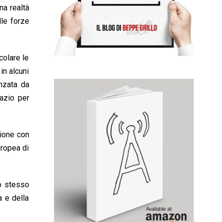
na realtà
lle forze
colare le
in alcuni
nzata da
pazio per
zione con
uropea di
lo stesso
a e della