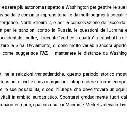
essere più autonoma rispetto a Washington per gestire le sue 
visa dalle comunità imprenditoriali e da molti segmenti sociali i
energetico, North Stream 2, e per la conservazione dell’accordo
on per le sanzioni contro la Russia, le questioni dell’Ucraina 
occidentale. Inoltre, il recente “vertice a quattro” a Istanbul ha d
are la Siria. Ovviamente, ci sono molte variabili ancora aperte
 – come suggerisce FAZ – mantenere le distanze da Washing
 nelle relazioni transatlantiche, questo periodo storico most
tensioni e anche nuovi margini per intraprendere riforme europe
le sue possibilità, e così l’Europa, che deve trovare un equilib
mi vitali in ambito euroasiatico. Spostarsi gradualmente fuori d
scenario europeo, qualcosa su cui Macron e Merkel volevano lav