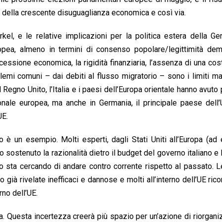
ie, della crescente disuguaglianza economica e così via.
el, e le relative implicazioni per la politica estera della G
ropea, almeno in termini di consenso popolare/legittimità dem
essione economica, la rigidità finanziaria, l’assenza di una cos
blemi comuni – dai debiti al flusso migratorio – sono i limiti ma
il Regno Unito, l’Italia e i paesi dell’Europa orientale hanno avuto
uzionale europea, ma anche in Germania, il principale paese dell’
UE.
no è un esempio. Molti esperti, dagli Stati Uniti all’Europa (a
sostenuto la razionalità dietro il budget del governo italiano e 
 sta cercando di andare contro corrente rispetto al passato. L
no già rivelate inefficaci e dannose e molti all’interno dell’UE ri
rno dell’UE.
pa. Questa incertezza creerà più spazio per un’azione di riorgan