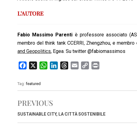
L’AUTORE
Fabio Massimo Parenti
è professore associato (ASN)
membro del think tank CCERRI, Zhengzhou, e membro di
and Geopolitics
, Egea. Su twitter @fabiomassimos
F
X
W
L
T
E
C
P
a
h
i
h
m
o
r
c
a
n
r
a
p
i
Tag:
featured
e
t
k
e
i
y
n
b
s
e
a
l
L
t
PREVIOUS
o
A
d
d
i
o
p
I
s
n
SUSTAINABLE CITY, LA CITTÀ SOSTENIBILE
k
p
n
k