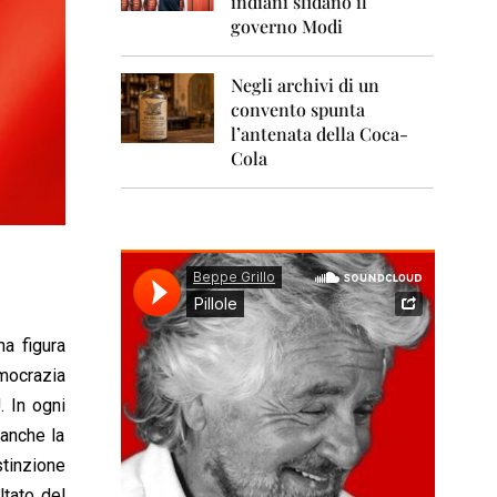
indiani sfidano il
0
1
governo Modi
1
Negli archivi di un
2
0
convento spunta
1
l’antenata della Coca-
2
Cola
2
0
1
3
2
0
1
na figura
4
mocrazia
2
. In ogni
0
1
 anche la
5
stinzione
ltato del
2