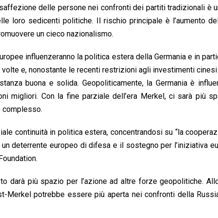
saffezione delle persone nei confronti dei partiti tradizionali è u
 loro sedicenti politiche. Il rischio principale è l’aumento de
 promuovere un cieco nazionalismo.
europee influenzeranno la politica estera della Germania e in parti
volte e, nonostante le recenti restrizioni agli investimenti cinesi 
stanza buona e solida. Geopoliticamente, la Germania è influe
ni migliori. Con la fine parziale dell’era Merkel, ci sarà più s
uo complesso.
ale continuità in politica estera, concentrandosi su “la coopera
i un deterrente europeo di difesa e il sostegno per l’iniziativa e
 Foundation.
o darà più spazio per l’azione ad altre forze geopolitiche. Al
t-Merkel potrebbe essere più aperta nei confronti della Russi