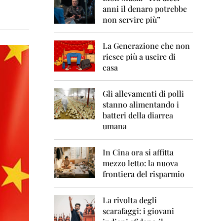
0
anni il denaro potrebbe
6
non servire più”
2
0
La Generazione che non
0
7
riesce più a uscire di
casa
2
0
0
Gli allevamenti di polli
8
stanno alimentando i
batteri della diarrea
2
umana
0
0
9
In Cina ora si affitta
mezzo letto: la nuova
2
frontiera del risparmio
0
1
0
La rivolta degli
scarafaggi: i giovani
2