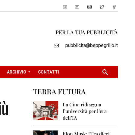
PER LA TUA PUBBLICITÀ
pubblicita@beppegrillo.it
ARCHIVIO
CONTATTI
TERRA FUTURA
2
iù
0
La Cina ridisegna
0
l’università per l’era
5
dell’IA
2
0
Elon Musk: “Tra dieci