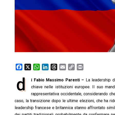
F
X
W
L
T
E
C
P
a
h
i
h
m
o
r
d
i Fabio Massimo Parenti –
La leadership de
c
a
n
r
a
p
i
e
chiave nelle istituzioni europee. Il suo ma
t
k
e
i
y
n
b
s
e
a
l
L
t
rappresentativa occidentale, considerando che
o
A
d
d
i
caso, la transizione dopo le ultime elezioni, che ha rid
o
p
I
s
n
leadership francese e britannica stanno affrontato simi
k
p
n
k
dei partiti tradizionali, probabilmente da confermare n