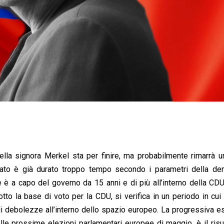
lla signora Merkel sta per finire, ma probabilmente rimarrà u
ndato è già durato troppo tempo secondo i parametri della de
 è a capo del governo da 15 anni e di più all’interno della CDU
otto la base di voto per la CDU, si verifica in un periodo in cui
li debolezze all’interno dello spazio europeo. La progressiva e
elle prossime elezioni parlamentari europee di maggio, è il risu