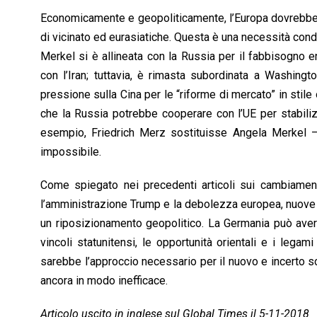
Economicamente e geopoliticamente, l’Europa dovrebbe 
di vicinato ed eurasiatiche. Questa è una necessità condi
Merkel si è allineata con la Russia per il fabbisogno 
con l’Iran; tuttavia, è rimasta subordinata a Washingt
pressione sulla Cina per le “riforme di mercato” in stile 
che la Russia potrebbe cooperare con l’UE per stabilizz
esempio, Friedrich Merz sostituisse Angela Merkel
impossibile.
Come spiegato nei precedenti articoli sui cambiamenti
l’amministrazione Trump e la debolezza europea, nuove 
un riposizionamento geopolitico. La Germania può avere 
vincoli statunitensi, le opportunità orientali e i lega
sarebbe l’approccio necessario per il nuovo e incerto 
ancora in modo inefficace.
Articolo uscito in inglese sul Global Times il 5-11-2018