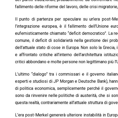
fallimento delle riforme del lavoro, delle crisi migrator
Il punto di partenza per speculare su un’era post-Merk
l’integrazione europea, è il fallimento dell’Unione eu
eufemisticamente chiamato “deficit democratico”. La rec
comune, il deficit di solidarietà nella gestione dei pro
dell’attuale stato di cose in Europa. Non solo la Grecia, 
e affrontato critiche all’interno dell’architettura istit
critici abbondano e molte persone non legittimano più l’
L’ultimo “dialogo” tra i commissari e il governo italia
esperti e studiosi di JP Morgan e Deutsche Bank), hanno 
di politica economica, semplicemente perché il governo
sono da rinvenire nelle politiche di austerità, che si so
questa realtà, contrariamente all’attuale struttura di gove
L’era post-Merkel genererà ulteriore instabilità in Euro