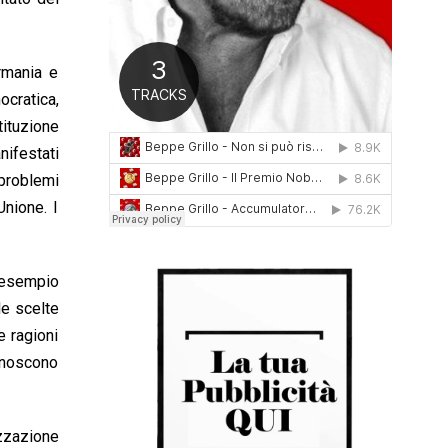
0
1
6
ermania e
ocratica,
tituzione
nifestati
 problemi
Unione. I
d esempio
le scelte
e ragioni
conoscono
izzazione