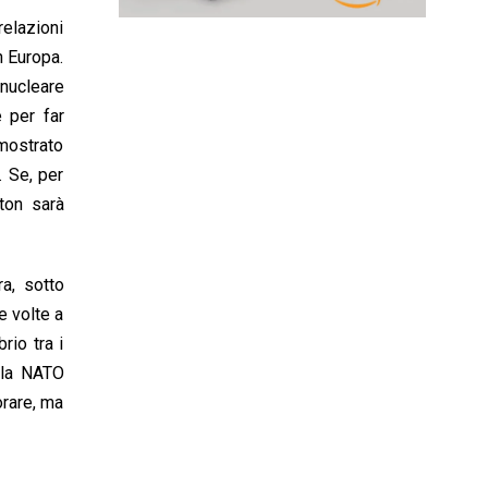
relazioni
n Europa.
 nucleare
e per far
imostrato
. Se, per
ton sarà
ra, sotto
e volte a
rio tra i
alla NATO
orare, ma