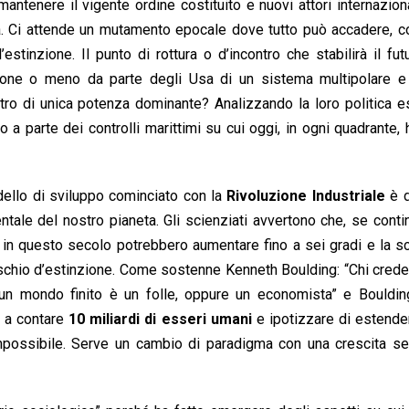
antenere il vigente ordine costituito e nuovi attori internazio
ina. Ci attende un mutamento epocale dove tutto può accadere,
stinzione. Il punto di rottura o d’incontro che stabilirà il fut
tazione o meno da parte degli Usa di un sistema multipolare e
ettro di unica potenza dominante? Analizzando la loro politica e
 a parte dei controlli marittimi su cui oggi, in ogni quadrante,
dello di sviluppo cominciato con la
Rivoluzione Industriale
è d
entale del nostro pianeta. Gli scienziati avvertono che, se cont
e in questo secolo potrebbero aumentare fino a sei gradi e la s
rischio d’estinzione. Come sostenne
Kenneth Boulding: “Chi cred
n un mondo finito è un folle, oppure un economista” e Bouldin
à a contare
10 miliardi di esseri umani
e
ipotizzare di estender
mpossibile. Serve un cambio di paradigma con una crescita sel