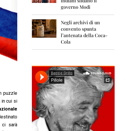
indiani sfidano il
0
1
governo Modi
1
Negli archivi di un
2
0
convento spunta
1
l’antenata della Coca-
2
Cola
2
0
1
3
2
0
1
4
n puzzle
in cui si
2
azionale
0
1
destinato
5
 ci sarà
2