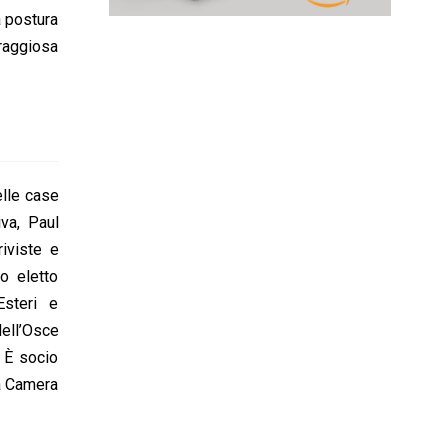
a postura
oraggiosa
elle case
iva, Paul
iviste e
to eletto
Esteri e
ll’Osce
. È socio
la Camera