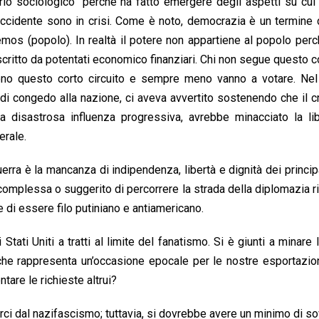
torio sociologico” perché ha fatto emergere degli aspetti su cu
cidente sono in crisi. Come è noto, democrazia è un termine d
os (popolo). In realtà il potere non appartiene al popolo perc
scritto da potentati economico finanziari. Chi non segue questo 
cono questo corto circuito e sempre meno vanno a votare. Nel 
 di congedo alla nazione, ci aveva avvertito sostenendo che il 
ua disastrosa influenza progressiva, avrebbe minacciato la lib
erale.
rra è la mancanza di indipendenza, libertà e dignità dei princi
iù complessa o suggerito di percorrere la strada della diplomazia r
le di essere filo putiniano e antiamericano.
Stati Uniti a tratti al limite del fanatismo. Si è giunti a minare 
he rappresenta un’occasione epocale per le nostre esportazio
are le richieste altrui?
arci dal nazifascismo; tuttavia, si dovrebbe avere un minimo di so