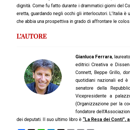
dignità. Come fu fatto durante i drammatici giorni del 
eretta, guardando negli occhi gli interlocutori. L’Italia
che abbia una prospettiva in grado di affrontare le colos
L’AUTORE
Gianluca Ferrara
, laureat
editrici Creativa e Dissen
Connett, Beppe Grillo, do
quotidiani nazionali ed è
senatore della Repubbl
Vicepresidente a palaz
(Organizzazione per la co
fondatore dell’Associazio
dei deputati. Il suo ultimo libro è
“La Resa dei Conti”, a