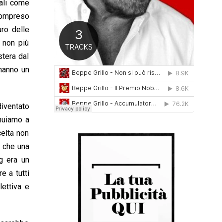
nali come
0
 compreso
1
6
uro delle
 non più
stera dal
 hanno un
iventato
inuiamo a
celta non
e che una
g era un
e a tutti
ettiva e