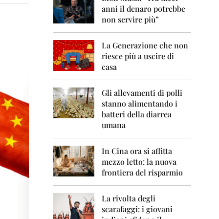
0
anni il denaro potrebbe
6
non servire più”
2
0
La Generazione che non
0
7
riesce più a uscire di
casa
2
0
0
Gli allevamenti di polli
8
stanno alimentando i
batteri della diarrea
2
umana
0
0
9
In Cina ora si affitta
mezzo letto: la nuova
2
frontiera del risparmio
0
1
0
La rivolta degli
scarafaggi: i giovani
2