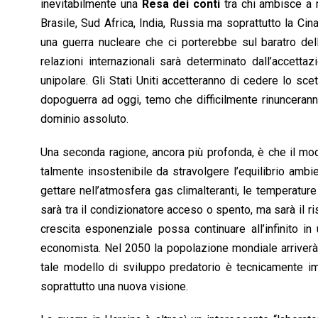
k
p
n
k
inevitabilmente una
Resa dei conti
tra chi ambisce a m
Brasile, Sud Africa, India, Russia ma soprattutto la C
una guerra nucleare che ci porterebbe sul baratro dell’e
relazioni internazionali sarà determinato dall’accet
unipolare. Gli Stati Uniti accetteranno di cedere lo sc
dopoguerra ad oggi, temo che difficilmente rinunceranno
dominio assoluto.
Una seconda ragione, ancora più profonda, è che il mo
talmente insostenibile da stravolgere l’equilibrio ambi
gettare nell’atmosfera gas climalteranti, le temperatur
sarà tra il condizionatore acceso o spento, ma sarà il 
crescita esponenziale possa continuare all’infinito i
economista.
Nel 2050 la popolazione mondiale arriver
tale modello di sviluppo predatorio è tecnicamente i
soprattutto una nuova visione.