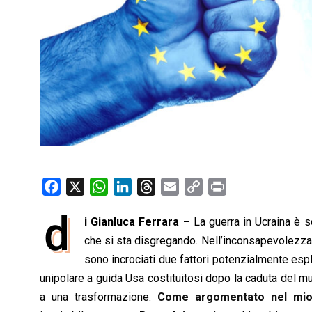
F
X
W
L
T
E
C
P
a
h
i
h
m
o
r
d
i Gianluca Ferrara –
La guerra in Ucraina è 
c
a
n
r
a
p
i
e
che si sta disgregando. Nell’inconsapevolezza
t
k
e
i
y
n
b
s
e
a
l
L
t
sono incrociati due fattori potenzialmente espl
o
A
d
d
i
unipolare a guida Usa costituitosi dopo la caduta del mu
o
p
I
s
n
a una trasformazione.
Come argomentato nel mio u