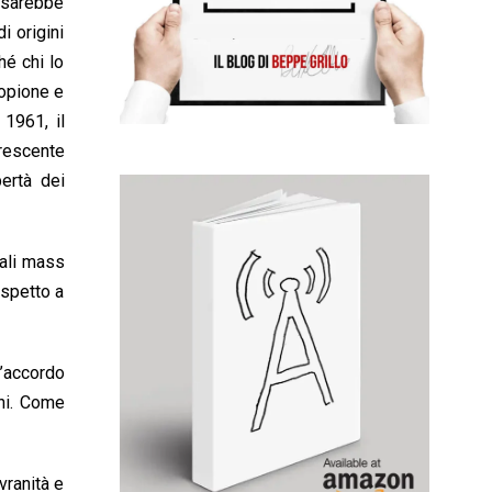
i sarebbe
i origini
hé chi lo
copione e
1961, il
crescente
ertà dei
pali mass
ispetto a
l’accordo
ni. Come
vranità e