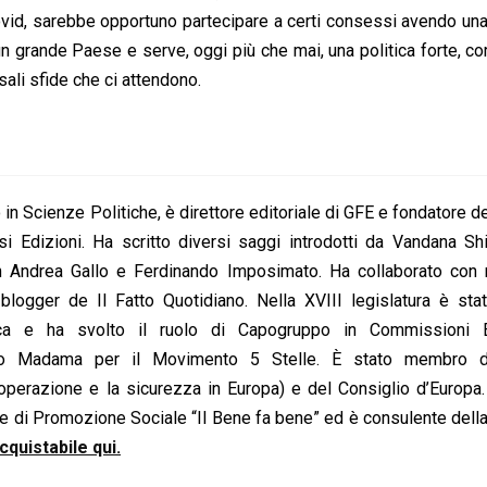
Covid, sarebbe opportuno partecipare a certi consessi avendo un
 è un grande Paese e serve, oggi più che mai, una politica forte, c
sali sfide che ci attendono.
o in Scienze Politiche, è direttore editoriale di GFE e fondatore d
si Edizioni. Ha scritto diversi saggi introdotti da Vandana Sh
n Andrea Gallo e Ferdinando Imposimato. Ha collaborato con r
 blogger de Il Fatto Quotidiano. Nella XVIII legislatura è sta
ica e ha svolto il ruolo di Capogruppo in Commissioni 
zo Madama per il Movimento 5 Stelle. È stato membro de
operazione e la sicurezza in Europa) e del Consiglio d’Europa
ne di Promozione Sociale “Il Bene fa bene” ed è consulente del
cquistabile qui.