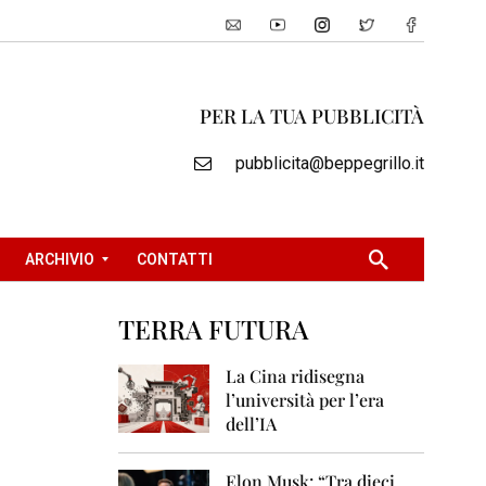
PER LA TUA PUBBLICITÀ
pubblicita@beppegrillo.it
ARCHIVIO
CONTATTI
TERRA FUTURA
2
0
La Cina ridisegna
0
l’università per l’era
5
dell’IA
2
0
Elon Musk: “Tra dieci