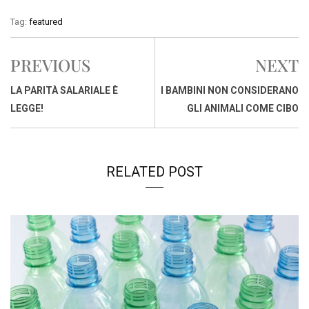
c
a
n
r
a
p
i
Tag:
featured
e
t
k
e
i
y
n
b
s
e
a
l
L
t
PREVIOUS
NEXT
o
A
d
d
i
o
p
I
s
n
LA PARITÀ SALARIALE È
I BAMBINI NON CONSIDERANO
k
p
n
k
LEGGE!
GLI ANIMALI COME CIBO
RELATED POST