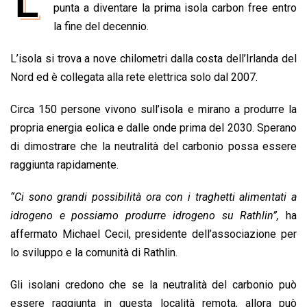
L
e
punta a diventare la prima isola carbon free entro
t
k
e
i
y
n
b
s
e
a
l
L
t
la fine del decennio.
o
A
d
d
i
L’isola si trova a nove chilometri dalla costa dell’Irlanda del
o
p
I
s
n
Nord ed è collegata alla rete elettrica solo dal 2007.
k
p
n
k
Circa 150 persone vivono sull’isola e mirano a produrre la
propria energia eolica e dalle onde prima del 2030. Sperano
di dimostrare che la neutralità del carbonio possa essere
raggiunta rapidamente.
“Ci sono grandi possibilità ora con i traghetti alimentati a
idrogeno e possiamo produrre idrogeno su Rathlin”,
ha
affermato Michael Cecil, presidente dell’associazione per
lo sviluppo e la comunità di Rathlin.
Gli isolani credono che se la neutralità del carbonio può
essere raggiunta in questa località remota, allora può