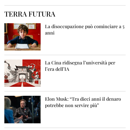
TERRA FUTURA
La disoccupazione può cominciare a 5
anni
La Cina ridisegna l’università per
l’era dell’IA
Elon Musk: “Tra dieci anni il denaro
potrebbe non servire più”