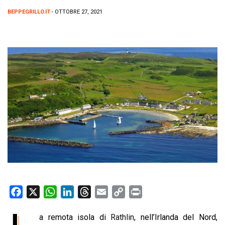
BEPPEGRILLO.IT
- OTTOBRE 27, 2021
F
X
W
L
T
E
C
P
a
h
i
h
m
o
r
a remota isola di
Rathlin
, nell’Irlanda del Nord,
c
a
n
r
a
p
i