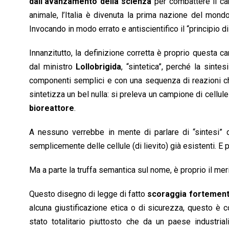
o
A
d
d
i
dall’avanzamento della scienza
per combattere il ca
o
p
I
s
n
animale, l’Italia è divenuta la prima nazione del mon
k
p
n
k
Invocando in modo errato e antiscientifico il “principio d
Innanzitutto, la definizione corretta è proprio questa c
dal ministro
Lollobrigida
, “sintetica”, perché la sintes
componenti semplici e con una sequenza di reazioni ch
sintetizza un bel nulla: si preleva un campione di cellul
bioreattore
.
A nessuno verrebbe in mente di parlare di “sintesi” de
semplicemente delle cellule (di lievito) già esistenti. E 
Ma a parte la truffa semantica sul nome, è proprio il me
Questo disegno di legge di fatto
scoraggia fortemente
alcuna giustificazione etica o di sicurezza, questo è con
stato totalitario piuttosto che da un paese industria