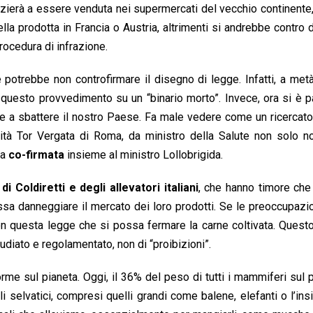
nizierà a essere venduta nei supermercati del vecchio continente,
ella prodotta in Francia o Austria, altrimenti si andrebbe contro 
ocedura di infrazione.
potrebbe non controfirmare il disegno di legge. Infatti, a met
questo provvedimento su un “binario morto”. Invece, ora si è p
e a sbattere il nostro Paese. Fa male vedere come un ricercat
rsità Tor Vergata di Roma, da ministro della Salute non solo n
ra
co-firmata
insieme al ministro Lollobrigida.
i Coldiretti e degli allevatori italiani
, che hanno timore che
a danneggiare il mercato dei loro prodotti. Se le preoccupazio
n questa legge che si possa fermare la carne coltivata. Quest
udiato e regolamentato, non di “proibizioni”.
orme sul pianeta. Oggi, il 36% del peso di tutti i mammiferi sul 
li selvatici, compresi quelli grandi come balene, elefanti o l’in