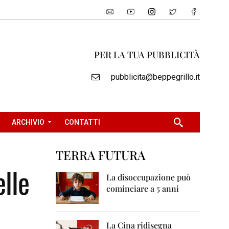
PER LA TUA PUBBLICITÀ
pubblicita@beppegrillo.it
ARCHIVIO
CONTATTI
TERRA FUTURA
2
elle
0
La disoccupazione può
0
cominciare a 5 anni
5
2
0
La Cina ridisegna