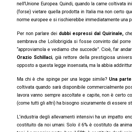
nell’Unione Europea. Quindi, quando la carne coltivata i
(forse) vietare quella prodotta in Italia ma non certo qu
norme europee e si rischierebbe immediatamente una pr
Per non parlare dei
dubbi espressi dal Quirinale,
che 
sembrava che Lollobrigida si fosse convinto dal porre 
“approviamola e vediamo che succede”. Cioè, far andar
Orazio Schillaci
, già rettore della prestigiosa unive
opposto a questa legge insensata, ma la abbia addirittu
Ma chi è che spinge per una legge simile?
Una parte d
coltivata quando sarà disponibile commercialmente poss
lavora vanno sempre ascoltate e capite, non è certo co
(come tutti gli altri) ha bisogno sicuramente di essere st
L’industria degli allevamenti intensivi ha un impatto en
costituito da noi umani. Solo il 6% è costituto da anima