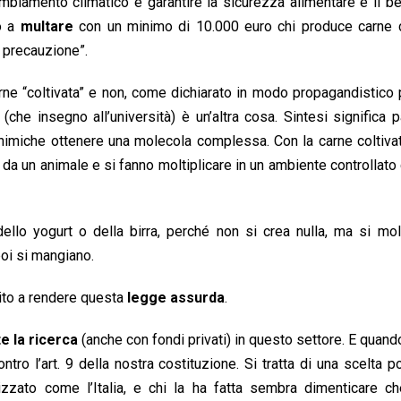
mbiamento climatico e garantire la sicurezza alimentare e il 
do a
multare
con un minimo di 10.000 euro chi produce carne co
i precauzione”.
arne “coltivata” e non, come dichiarato in modo propagandistico 
i (che insegno all’università) è un’altra cosa. Sintesi significa p
imiche ottenere una molecola complessa. Con la carne coltivat
e da un animale e si fanno moltiplicare in un ambiente controllat
llo yogurt o della birra, perché non si crea nulla, ma si mol
poi si mangiano.
rito a rendere questa
legge assurda
.
 la ricerca
(anche con fondi privati) in questo settore. E quand
tro l’art. 9 della nostra costituzione. Si tratta di una scelta po
lizzato come l’Italia, e chi la ha fatta sembra dimenticare c