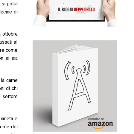
 si potrà
decine di
à ottobre
assati al
ore come
on si sia
 la carne
ni di chi
o settore
pianeta è
sieme dei