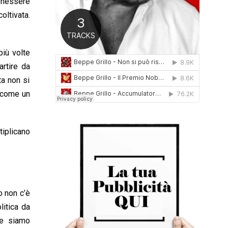
benessere
0
ltivata.
1
6
più volte
artire da
a non si
o come un
tiplicano
o non c’è
litica da
he siamo