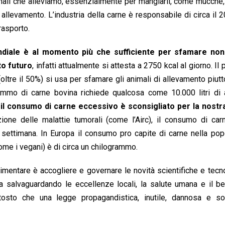
nimali che alleviamo, essenzialmente per mangiarli, come mucche,
di allevamento. L’industria della carne è responsabile di circa il 
trasporto.
ndiale è al momento più che sufficiente per sfamare non
o futuro
, infatti attualmente si attesta a 2750 kcal al giorno. Il
ltre il 50%) si usa per sfamare gli animali di allevamento piut
rammo di carne bovina richiede qualcosa come 10.000 litri di 
,
il consumo di carne eccessivo è sconsigliato per la nostr
one delle malattie tumorali (come l’Airc), il consumo di car
settimana. In Europa il consumo pro capite di carne nella pop
ome i vegani) è di circa un chilogrammo.
limentare è accogliere e governare le novità scientifiche e tecn
 salvaguardando le eccellenze locali, la salute umana e il b
ttosto che una legge propagandistica, inutile, dannosa e sop