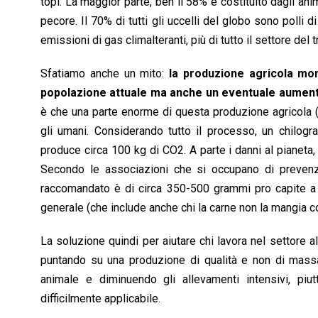
topi. La maggior parte, ben il 58% è costituito dagli a
pecore. Il 70% di tutti gli uccelli del globo sono polli 
emissioni di gas climalteranti, più di tutto il settore del 
Sfatiamo anche un mito:
la produzione agricola mo
popolazione attuale ma anche un eventuale aument
è che una parte enorme di questa produzione agricola (o
gli umani. Considerando tutto il processo, un chilog
produce circa 100 kg di CO2. A parte i danni al pianeta
Secondo le associazioni che si occupano di prevenzi
raccomandato è di circa 350-500 grammi pro capite a 
generale (che include anche chi la carne non la mangia c
La soluzione quindi per aiutare chi lavora nel settore a
puntando su una produzione di qualità e non di massa
animale e diminuendo gli allevamenti intensivi, piu
difficilmente applicabile.