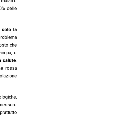
 maiali e
20% delle
 solo la
 problema
tosto che
acqua, e
a salute
.
ne rossa
olazione
ologiche,
enessere
rattutto