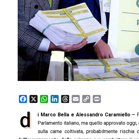
F
X
W
L
T
E
C
P
a
h
i
h
m
o
r
d
i Marco Bella e Alessandro Caramiello –
P
c
a
n
r
a
p
i
e
Parlamento italiano, ma quello approvato oggi, c
t
k
e
i
y
n
b
s
e
a
l
L
t
sulla carne coltivata, probabilmente rischia d