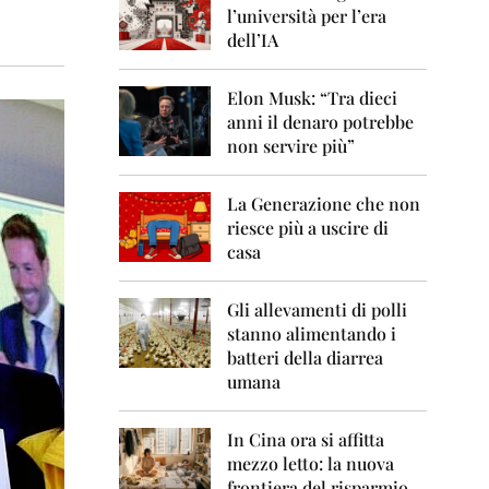
0
l’università per l’era
6
dell’IA
2
0
Elon Musk: “Tra dieci
0
anni il denaro potrebbe
7
non servire più”
2
0
La Generazione che non
0
8
riesce più a uscire di
casa
2
0
0
Gli allevamenti di polli
9
stanno alimentando i
batteri della diarrea
2
umana
0
1
0
In Cina ora si affitta
mezzo letto: la nuova
2
frontiera del risparmio