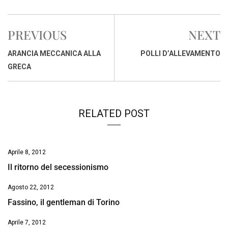
c
a
n
r
a
p
i
e
t
k
e
i
y
n
PREVIOUS
NEXT
b
s
e
a
l
L
t
o
A
d
d
i
ARANCIA MECCANICA ALLA
POLLI D’ALLEVAMENTO
o
p
I
s
n
GRECA
k
p
n
k
RELATED POST
Aprile 8, 2012
Il ritorno del secessionismo
Agosto 22, 2012
Fassino, il gentleman di Torino
Aprile 7, 2012