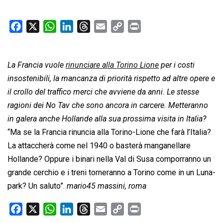
F
X
W
L
T
E
C
P
a
h
i
h
m
o
r
c
a
n
r
a
p
i
La Francia vuole
e
t
rinunciare alla Torino Lione
k
e
i
y
n
per i costi
b
s
e
a
l
L
t
insostenibili, la mancanza di priorità rispetto ad altre opere e
o
A
d
d
i
il crollo del traffico merci che avviene da anni. Le stesse
o
p
I
s
n
ragioni dei No Tav che sono ancora in carcere. Metteranno
k
p
n
k
in galera anche Hollande alla sua prossima visita in Italia?
“Ma se la Francia rinuncia alla Torino-Lione che farà l’Italia?
La attaccherà come nel 1940 o basterà manganellare
Hollande? Oppure i binari nella Val di Susa comporranno un
grande cerchio e i treni torneranno a Torino come in un Luna-
park? Un saluto”.
mario45 massini, roma
F
X
W
L
T
E
C
P
a
h
i
h
m
o
r