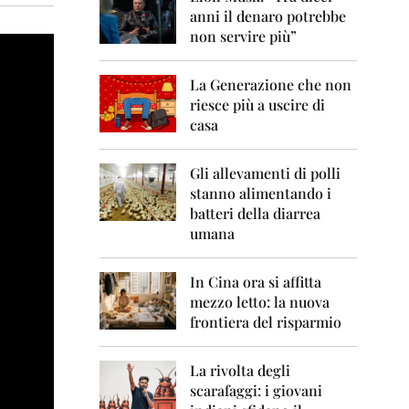
0
anni il denaro potrebbe
6
non servire più”
2
0
La Generazione che non
0
7
riesce più a uscire di
casa
2
0
0
Gli allevamenti di polli
8
stanno alimentando i
batteri della diarrea
2
umana
0
0
9
In Cina ora si affitta
mezzo letto: la nuova
2
frontiera del risparmio
0
1
0
La rivolta degli
scarafaggi: i giovani
2