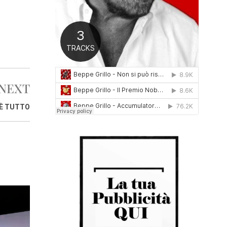
0
1
6
NEXT
 È TUTTO