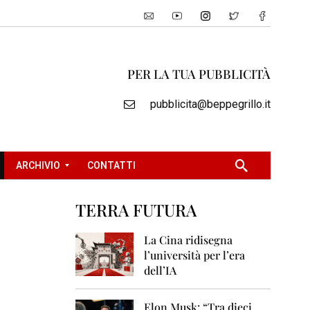
PER LA TUA PUBBLICITÀ
pubblicita@beppegrillo.it
ARCHIVIO
CONTATTI
TERRA FUTURA
2
0
La Cina ridisegna
0
l’università per l’era
5
dell’IA
2
0
Elon Musk: “Tra dieci