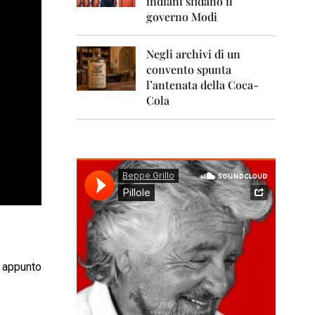
indiani sfidano il
0
1
governo Modi
1
Negli archivi di un
2
0
convento spunta
1
l’antenata della Coca-
2
Cola
2
0
1
3
2
0
1
4
2
0
o appunto
1
5
2