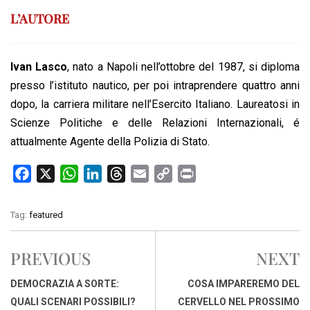
L’AUTORE
Ivan Lasco
, nato a Napoli nell’ottobre del 1987, si diploma
presso l’istituto nautico, per poi intraprendere quattro anni
dopo, la carriera militare nell’Esercito Italiano. Laureatosi in
Scienze Politiche e delle Relazioni Internazionali, é
attualmente Agente della Polizia di Stato.
F
X
W
L
T
E
C
P
a
h
i
h
m
o
r
c
a
n
r
a
p
i
Tag:
featured
e
t
k
e
i
y
n
b
s
e
a
l
L
t
PREVIOUS
NEXT
o
A
d
d
i
o
p
I
s
n
DEMOCRAZIA A SORTE:
COSA IMPAREREMO DEL
k
p
n
k
QUALI SCENARI POSSIBILI?
CERVELLO NEL PROSSIMO