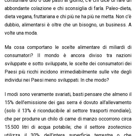
consumare uno o due pasti al giorno, c’è chi dice di fare un
k
p
n
k
abbondante colazione e chi sconsiglia di farla. Paleo-dieta,
dieta vegana, fruttariana e chi più ne ha più ne metta. Non c’è
dubbio, alimentarsi è oltre che un bisogno, un business. A
volte una moda.
Ma cosa comportano le scelte alimentare di miliardi di
consumatori? Il mondo è ancora diviso tra nazioni
sviluppate e sotto sviluppate, le scelte dei consumatori dei
Paesi più ricchi incidono irrimediabilmente sulle vite degli
individui nei Paesi meno sviluppati. In che modo?
I modi sono veramente svariati, basti pensare che almeno il
15% dell’emissione dei gas serra é dovuto all’allevamento
(solo il 13% é riconducibile al settore trasporti mondiale);
che per produrre un chilo di carne di manzo occorrono circa
15.500 litri di acqua potabile; che il settore zootecnico
utilizza il 30% dell’intera superficie terrestre o che