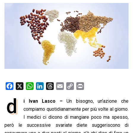
F
X
W
L
T
E
C
P
a
h
i
h
m
o
r
d
i Ivan Lasco –
Un bisogno, un’azione che
c
a
n
r
a
p
i
e
compiamo quotidianamente per più volte al giorno.
t
k
e
i
y
n
b
s
e
a
l
L
t
I medici ci dicono di mangiare poco ma spesso,
o
A
d
d
i
però le successive svariate diete suggeriscono di
o
p
I
s
n