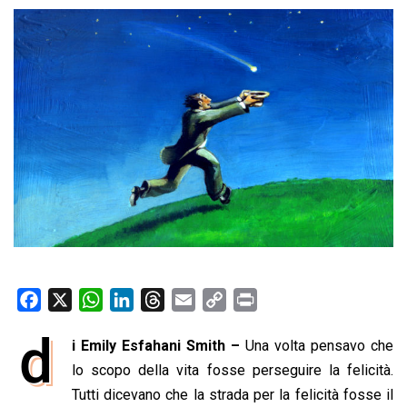
F
X
W
L
T
E
C
P
a
h
i
h
m
o
r
d
i Emily Esfahani Smith –
Una volta pensavo che
c
a
n
r
a
p
i
e
lo scopo della vita fosse perseguire la felicità.
t
k
e
i
y
n
b
s
e
a
l
L
t
Tutti dicevano che la strada per la felicità fosse il