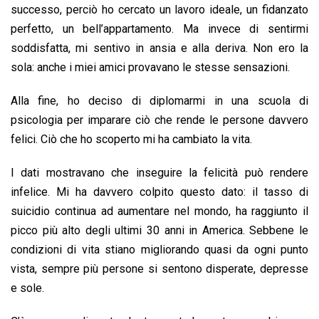
o
A
d
d
i
successo, perciò ho cercato un lavoro ideale, un fidanzato
o
p
I
s
n
perfetto, un bell’appartamento. Ma invece di sentirmi
k
p
n
k
soddisfatta, mi sentivo in ansia e alla deriva. Non ero la
sola: anche i miei amici provavano le stesse sensazioni.
Alla fine, ho deciso di diplomarmi in una scuola di
psicologia per imparare ciò che rende le persone davvero
felici. Ciò che ho scoperto mi ha cambiato la vita.
I dati mostravano che inseguire la felicità può rendere
infelice. Mi ha davvero colpito questo dato: il tasso di
suicidio continua ad aumentare nel mondo, ha raggiunto il
picco più alto degli ultimi 30 anni in America. Sebbene le
condizioni di vita stiano migliorando quasi da ogni punto
vista, sempre più persone si sentono disperate, depresse
e sole.