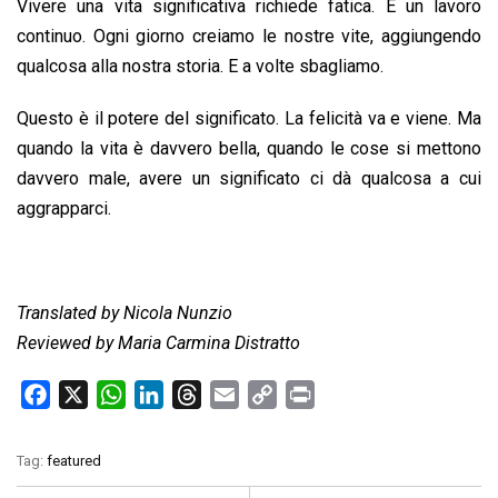
Vivere una vita significativa richiede fatica. È un lavoro
continuo. Ogni giorno creiamo le nostre vite, aggiungendo
qualcosa alla nostra storia. E a volte sbagliamo.
Questo è il potere del significato. La felicità va e viene. Ma
quando la vita è davvero bella, quando le cose si mettono
davvero male, avere un significato ci dà qualcosa a cui
aggrapparci.
Translated by Nicola Nunzio
Reviewed by Maria Carmina Distratto
F
X
W
L
T
E
C
P
a
h
i
h
m
o
r
c
a
n
r
a
p
i
Tag:
featured
e
t
k
e
i
y
n