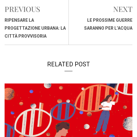
b
s
e
a
l
L
t
PREVIOUS
NEXT
o
A
d
d
i
o
p
I
s
n
RIPENSARE LA
LE PROSSIME GUERRE
k
p
n
k
PROGETTAZIONE URBANA: LA
SARANNO PER L’ACQUA
CITTÀ PROVVISORIA
RELATED POST