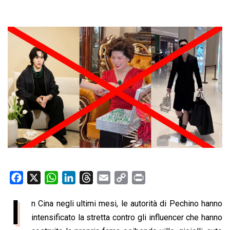
F
X
W
L
T
E
C
P
a
h
i
h
m
o
r
I
n Cina negli ultimi mesi, le autorità di Pechino hanno
c
a
n
r
a
p
i
e
intensificato la stretta contro gli influencer che hanno
t
k
e
i
y
n