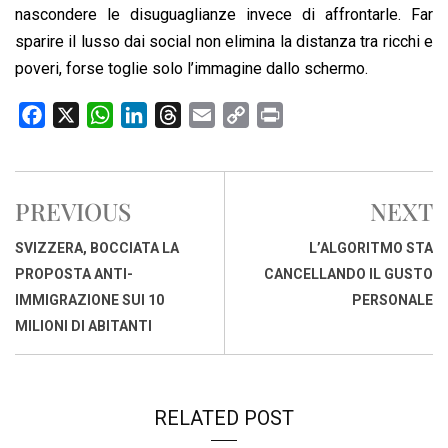
nascondere le disuguaglianze invece di affrontarle. Far
sparire il lusso dai social non elimina la distanza tra ricchi e
poveri, forse toglie solo l’immagine dallo schermo.
F
X
W
L
T
E
C
P
a
h
i
h
m
o
r
c
a
n
r
a
p
i
e
t
k
e
i
y
n
PREVIOUS
NEXT
b
s
e
a
l
L
t
o
A
d
d
i
SVIZZERA, BOCCIATA LA
L’ALGORITMO STA
o
p
I
s
n
PROPOSTA ANTI-
CANCELLANDO IL GUSTO
k
p
n
k
IMMIGRAZIONE SUI 10
PERSONALE
MILIONI DI ABITANTI
RELATED POST