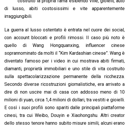
b
s
e
a
l
L
t
costruito la propria fama esibendo ville, gioielli, auto
o
A
d
d
i
di lusso, abiti costosissimi e vite apparentemente
o
p
I
s
n
irraggiungibili.
k
p
n
k
La guerra al lusso ostentato è entrata nel cuore dei social,
con account bloccati e profili rimossi. Il caso più noto è
quello di Wang Hongquanxing, influencer cinese
soprannominato da molti il “Kim Kardashian cinese”. Wang è
diventato famoso per i video in cui mostrava abiti firmati,
diamanti, proprietà immobiliari e uno stile di vita costruito
sulla spettacolarizzazione permanente della ricchezza.
Secondo diverse ricostruzioni giornalistiche, era arrivato a
dire di non uscire mai di casa con addosso meno di 10
milioni di yuan, circa 1,4 milioni di dollari, tra vestiti e gioielli.
E così i suoi profili sono spariti dalle principali piattaforme
cinesi, tra cui Weibo, Douyin e Xiaohongshu. Altri creator
dello stesso tenore hanno subito misure simili; alcuni erano