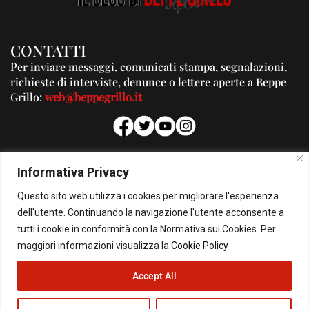
CONTATTI
Per inviare messaggi, comunicati stampa, segnalazioni,
richieste di interviste, denunce o lettere aperte a Beppe
Grillo:
web@beppegrillo.it
PUBBLICITA'
Informativa Privacy
Per la tua pubblicità su questo Blog:
Questo sito web utilizza i cookies per migliorare l'esperienza
pubblicita@beppegrillo.it
dell'utente. Continuando la navigazione l'utente acconsente a
tutti i cookie in conformità con la Normativa sui Cookies. Per
HOMEPAGE
COOKIE POLICY
PRIVACY POLICY
CONTATTI
maggiori informazioni visualizza la
Cookie Policy
Accept All
© Copyright 2026 - Il Blog di Beppe Grillo. All Rights Reserved - Powered by
happygrafic.com