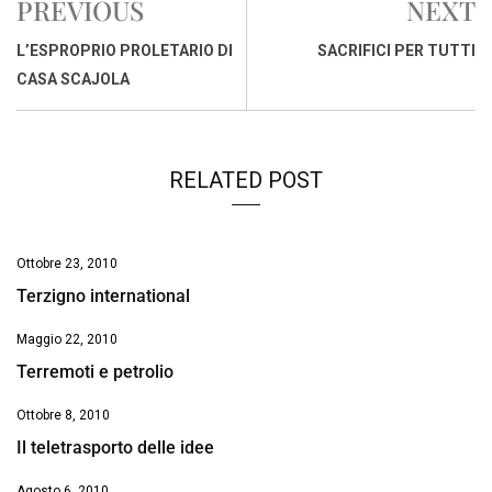
PREVIOUS
NEXT
b
s
e
a
l
L
t
o
A
d
d
i
L’ESPROPRIO PROLETARIO DI
SACRIFICI PER TUTTI
o
p
I
s
n
CASA SCAJOLA
k
p
n
k
RELATED POST
Ottobre 23, 2010
Terzigno international
Maggio 22, 2010
Terremoti e petrolio
Ottobre 8, 2010
Il teletrasporto delle idee
Agosto 6, 2010