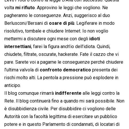
volta
mi rifiuto
. Approvino le leggi che vogliono. Ne
pagheranno le conseguenze. Anzi, suggerisco al duo
Berlusconi/Bersani di
osare di più
. Legiferare in modo
risolutivo, tombale e chiudere Internet. Io non voglio
mettermi a discutere ogni mese con degli
idioti
internettiani
, farei la figura anch’io dell’idiota. Quindi,
chiudete, filtrate, oscurate, hackerate. Fate il cazzo che vi
pare. Sarete voi a pagarne le conseguenze perché chiudere
l’ultima valvola di
confronto democratico
presenta dei
rischi molto alti. La pentola a pressione può esplodere in
anticipo.
Il blog comunque rimarrà
indifferente
alle leggi contro la
Rete. Il blog continuerà fino a quando mi sarà possibile. Non
è disubbidienza civile. Per disubbidire ci vogliono delle
Autorità con la facoltà legittima di esercitare un pubblico
potere e in questo Parlamento di condannati, di locatari di