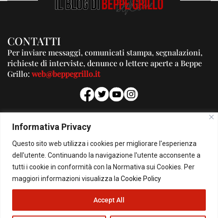
CONTATTI
Per inviare messaggi, comunicati stampa, segnalazioni,
richieste di interviste, denunce o lettere aperte a Beppe
Grillo:
web@beppegrillo.it
PUBBLICITA'
Informativa Privacy
Per la tua pubblicità su questo Blog:
Questo sito web utilizza i cookies per migliorare l'esperienza
pubblicita@beppegrillo.it
dell'utente. Continuando la navigazione l'utente acconsente a
tutti i cookie in conformità con la Normativa sui Cookies. Per
HOMEPAGE
COOKIE POLICY
PRIVACY POLICY
CONTATTI
maggiori informazioni visualizza la
Cookie Policy
Accept All
© Copyright 2026 - Il Blog di Beppe Grillo. All Rights Reserved - Powered by
happygrafic.com