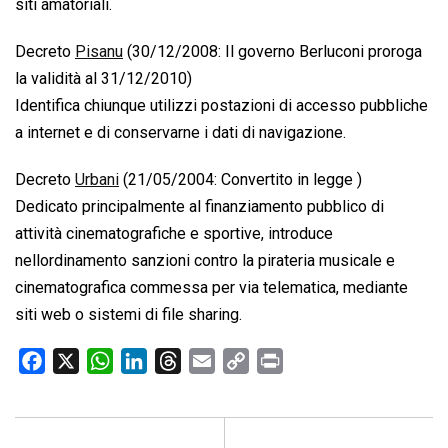
siti amatoriali.
Decreto 
Pisanu
 (30/12/2008: Il governo Berluconi proroga
la validità al 31/12/2010)
Identifica chiunque utilizzi postazioni di accesso pubbliche
a internet e di conservarne i dati di navigazione.
Decreto 
Urbani
 (21/05/2004: Convertito in legge )
Dedicato principalmente al finanziamento pubblico di
attività cinematografiche e sportive, introduce
nellordinamento sanzioni contro la pirateria musicale e
cinematografica commessa per via telematica, mediante
siti web o sistemi di file sharing.
F
X
W
L
T
E
C
P
a
h
i
h
m
o
r
c
a
n
r
a
p
i
e
t
k
e
i
y
n