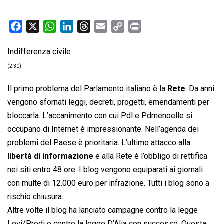
F
X
W
L
T
E
C
P
a
h
i
h
m
o
r
Indifferenza civile
c
a
n
r
a
p
i
e
t
k
e
i
y
n
(2:30)
b
s
e
a
l
L
t
Il primo problema del Parlamento italiano è la
Rete
. Da anni
o
A
d
d
i
vengono sfornati leggi, decreti, progetti, emendamenti per
o
p
I
s
n
bloccarla. L’accanimento con cui Pdl e Pdmenoelle si
k
p
n
k
occupano di Internet è impressionante. Nell’agenda dei
problemi del Paese è prioritaria. L’ultimo attacco alla
libertà di informazione
e alla Rete è l’obbligo di rettifica
nei siti entro 48 ore. I blog vengono equiparati ai giornali
con multe di 12.000 euro per infrazione. Tutti i blog sono a
rischio chiusura.
Altre volte il blog ha lanciato campagne contro la legge
Levi/Prodi o contro la legge D’Alia con successo. Questa