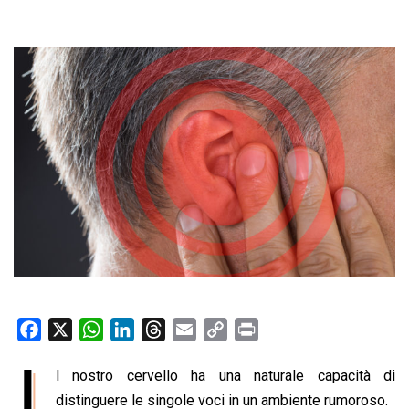
F
X
W
L
T
E
C
P
a
h
i
h
m
o
r
I
l nostro cervello ha una naturale capacità di
c
a
n
r
a
p
i
e
distinguere le singole voci in un ambiente rumoroso.
t
k
e
i
y
n