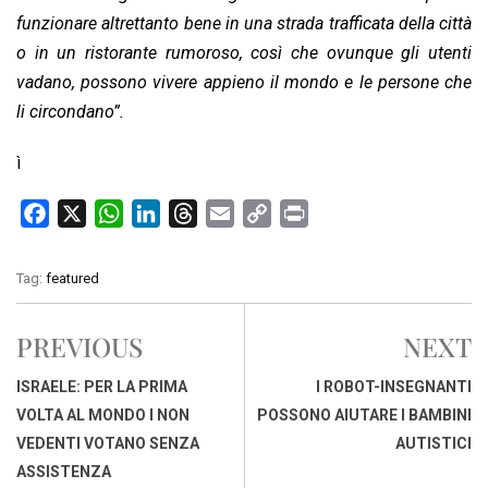
funzionare altrettanto bene in una strada trafficata della città
o in un ristorante rumoroso, così che ovunque gli utenti
vadano, possono vivere appieno il mondo e le persone che
li circondano”.
ì
F
X
W
L
T
E
C
P
a
h
i
h
m
o
r
c
a
n
r
a
p
i
Tag:
featured
e
t
k
e
i
y
n
b
s
e
a
l
L
t
PREVIOUS
NEXT
o
A
d
d
i
o
p
I
s
n
ISRAELE: PER LA PRIMA
I ROBOT-INSEGNANTI
k
p
n
k
VOLTA AL MONDO I NON
POSSONO AIUTARE I BAMBINI
VEDENTI VOTANO SENZA
AUTISTICI
ASSISTENZA