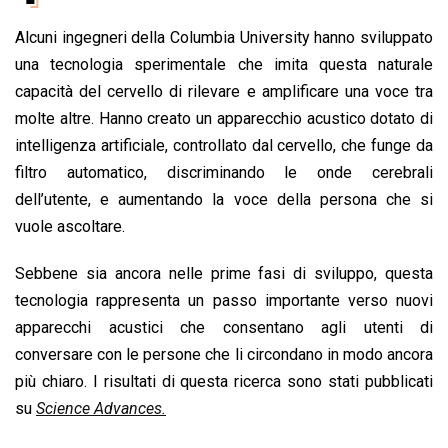
b
s
e
a
l
L
t
Alcuni ingegneri della Columbia University hanno sviluppato
o
A
d
d
i
una tecnologia sperimentale che imita questa naturale
o
p
I
s
n
capacità del cervello di rilevare e amplificare una voce tra
k
p
n
k
molte altre. Hanno creato un apparecchio acustico dotato di
intelligenza artificiale, controllato dal cervello, che funge da
filtro automatico, discriminando le onde cerebrali
dell’utente, e aumentando la voce della persona che si
vuole ascoltare.
Sebbene sia ancora nelle prime fasi di sviluppo, questa
tecnologia rappresenta un passo importante verso nuovi
apparecchi acustici che consentano agli utenti di
conversare con le persone che li circondano in modo ancora
più chiaro. I risultati di questa ricerca sono stati pubblicati
su
Science Advances.