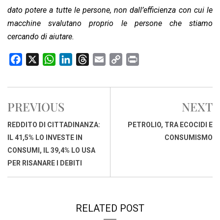
dato potere a tutte le persone, non dall’efficienza con cui le
macchine svalutano proprio le persone che stiamo
cercando di aiutare.
F
X
W
L
T
E
C
P
a
h
i
h
m
o
r
c
a
n
r
a
p
i
e
t
k
e
i
y
n
PREVIOUS
NEXT
b
s
e
a
l
L
t
o
A
d
d
i
REDDITO DI CITTADINANZA:
PETROLIO, TRA ECOCIDI E
o
p
I
s
n
IL 41,5% LO INVESTE IN
CONSUMISMO
k
p
n
k
CONSUMI, IL 39,4% LO USA
PER RISANARE I DEBITI
RELATED POST