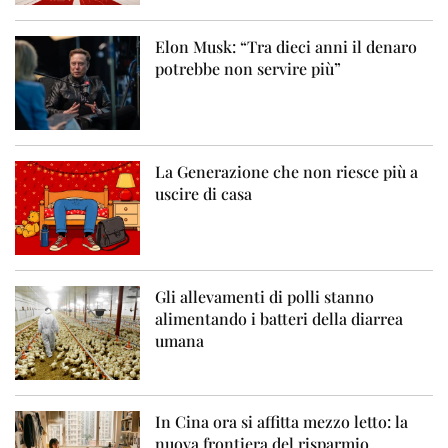
Elon Musk: “Tra dieci anni il denaro
potrebbe non servire più”
La Generazione che non riesce più a
uscire di casa
Gli allevamenti di polli stanno
alimentando i batteri della diarrea
umana
In Cina ora si affitta mezzo letto: la
nuova frontiera del risparmio