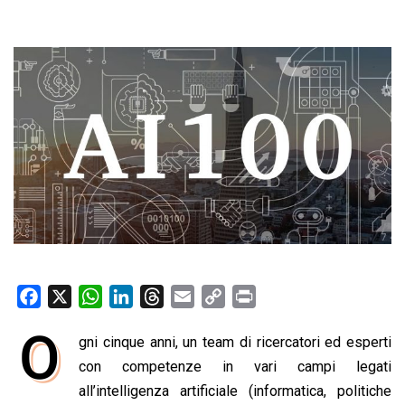
F
X
W
L
T
E
C
P
a
h
i
h
m
o
r
O
gni cinque anni, un team di ricercatori ed esperti
c
a
n
r
a
p
i
e
con competenze in vari campi legati
t
k
e
i
y
n
b
s
e
a
l
L
t
all’intelligenza artificiale (informatica, politiche