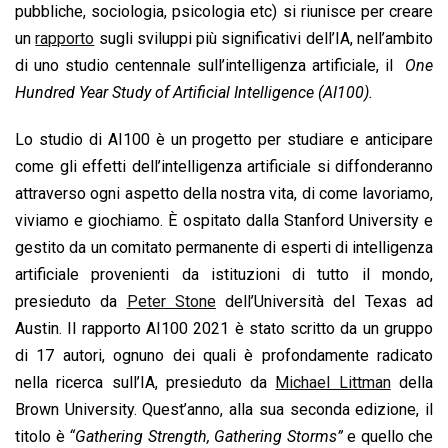
o
A
d
d
i
pubbliche, sociologia, psicologia etc) si riunisce per creare
o
p
I
s
n
un
rapporto
sugli sviluppi più significativi dell’IA, nell’ambito
k
p
n
k
di uno studio centennale sull’intelligenza artificiale, il
One
Hundred Year Study of Artificial Intelligence (AI100).
Lo studio di AI100 è un progetto per studiare e anticipare
come gli effetti dell’intelligenza artificiale si diffonderanno
attraverso ogni aspetto della nostra vita, di come lavoriamo,
viviamo e giochiamo. È ospitato dalla Stanford University e
gestito da un comitato permanente di esperti di intelligenza
artificiale provenienti da istituzioni di tutto il mondo,
presieduto da
Peter Stone
dell’Università del Texas ad
Austin. Il rapporto AI100 2021 è stato scritto da un gruppo
di 17 autori, ognuno dei quali è profondamente radicato
nella ricerca sull’IA, presieduto da
Michael Littman
della
Brown University. Quest’anno, alla sua seconda edizione, il
titolo è
“Gathering Strength, Gathering Storms”
e quello che