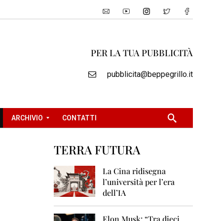
PER LA TUA PUBBLICITÀ
pubblicita@beppegrillo.it
ARCHIVIO
CONTATTI
TERRA FUTURA
2
0
La Cina ridisegna
0
l’università per l’era
5
dell’IA
2
0
Elon Musk: “Tra dieci