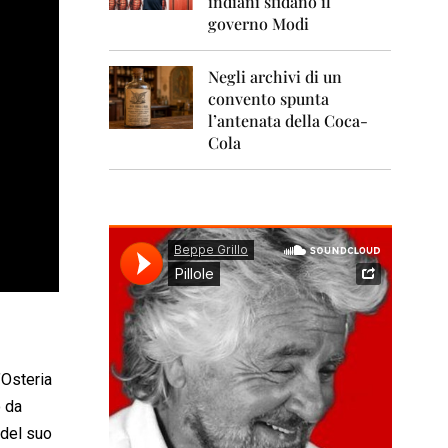
indiani sfidano il
0
1
governo Modi
1
Negli archivi di un
2
0
convento spunta
1
l’antenata della Coca-
2
Cola
2
0
1
3
2
0
1
4
2
0
’Osteria
1
o da
5
 del suo
2