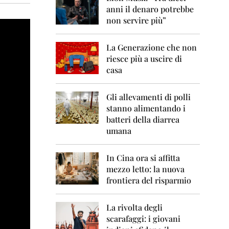
0
anni il denaro potrebbe
6
non servire più”
2
0
La Generazione che non
0
7
riesce più a uscire di
casa
2
0
0
Gli allevamenti di polli
8
stanno alimentando i
batteri della diarrea
2
umana
0
0
9
In Cina ora si affitta
mezzo letto: la nuova
2
frontiera del risparmio
0
1
0
La rivolta degli
scarafaggi: i giovani
2