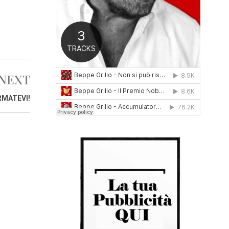
0
1
6
NEXT
RMATEVI!