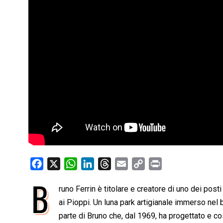
F
X
W
L
T
E
C
P
a
h
i
h
m
o
r
B
runo Ferrin è titolare e creatore di uno dei posti
c
a
n
r
a
p
i
e
ai Pioppi. Un luna park artigianale immerso nel 
t
k
e
i
y
n
b
s
e
a
l
L
t
parte di Bruno che, dal 1969, ha progettato e cos