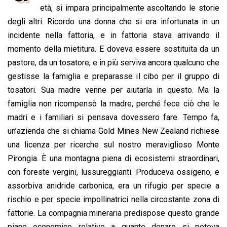
b
s
e
a
l
L
t
età, si impara principalmente ascoltando le storie
o
A
d
d
i
degli altri. Ricordo una donna che si era infortunata in un
o
p
I
s
n
incidente nella fattoria, e in fattoria stava arrivando il
k
p
n
k
momento della mietitura. E doveva essere sostituita da un
pastore, da un tosatore, e in più serviva ancora qualcuno che
gestisse la famiglia e preparasse il cibo per il gruppo di
tosatori. Sua madre venne per aiutarla in questo. Ma la
famiglia non ricompensò la madre, perché fece ciò che le
madri e i familiari si pensava dovessero fare. Tempo fa,
un’azienda che si chiama Gold Mines New Zealand richiese
una licenza per ricerche sul nostro meraviglioso Monte
Pirongia. È una montagna piena di ecosistemi straordinari,
con foreste vergini, lussureggianti. Produceva ossigeno, e
assorbiva anidride carbonica, era un rifugio per specie a
rischio e per specie impollinatrici nella circostante zona di
fattorie. La compagnia mineraria predispose questo grande
piano economico relativo a quanto denaro si poteva