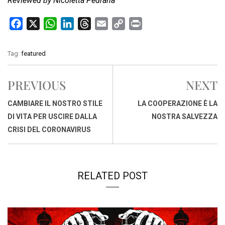
Reviewed by Nicoletta Pedrana
F
X
W
L
T
E
C
P
a
h
i
h
m
o
r
c
a
n
r
a
p
i
Tag:
featured
e
t
k
e
i
y
n
b
s
e
a
l
L
t
PREVIOUS
NEXT
o
A
d
d
i
o
p
I
s
n
CAMBIARE IL NOSTRO STILE
LA COOPERAZIONE È LA
k
p
n
k
DI VITA PER USCIRE DALLA
NOSTRA SALVEZZA
CRISI DEL CORONAVIRUS
RELATED POST