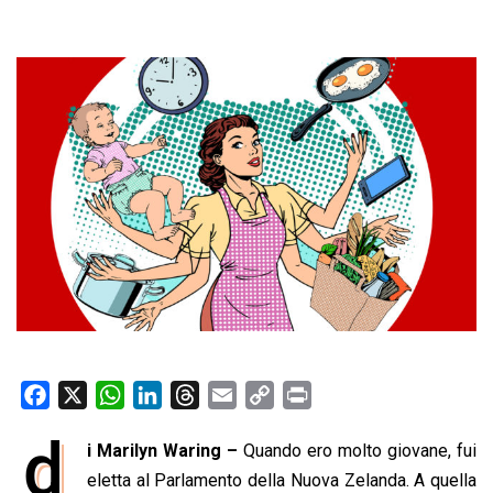
F
X
W
L
T
E
C
P
a
h
i
h
m
o
r
d
i Marilyn Waring –
Quando ero molto giovane, fui
c
a
n
r
a
p
i
e
eletta al Parlamento della Nuova Zelanda. A quella
t
k
e
i
y
n