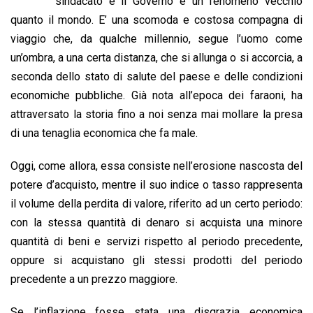
b
s
e
a
l
L
t
sindacato e il Governo è un fenomeno vecchio
o
A
d
d
i
quanto il mondo. E’ una scomoda e costosa compagna di
o
p
I
s
n
viaggio che, da qualche millennio, segue l’uomo come
k
p
n
k
un’ombra, a una certa distanza, che si allunga o si accorcia, a
seconda dello stato di salute del paese e delle condizioni
economiche pubbliche. Già nota all’epoca dei faraoni, ha
attraversato la storia fino a noi senza mai mollare la presa
di una tenaglia economica che fa male.
Oggi, come allora, essa consiste nell’erosione nascosta del
potere d’acquisto, mentre il suo indice o tasso rappresenta
il volume della perdita di valore, riferito ad un certo periodo:
con la stessa quantità di denaro si acquista una minore
quantità di beni e servizi rispetto al periodo precedente,
oppure si acquistano gli stessi prodotti del periodo
precedente a un prezzo maggiore.
Se l’inflazione fosse stata una disgrazia economica