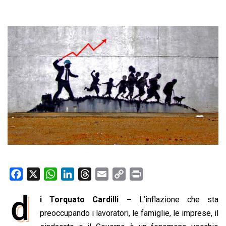
F
X
W
L
T
E
C
P
a
h
i
h
m
o
r
d
i Torquato Cardilli –
L’inflazione che sta
c
a
n
r
a
p
i
e
preoccupando i lavoratori, le famiglie, le imprese, il
t
k
e
i
y
n