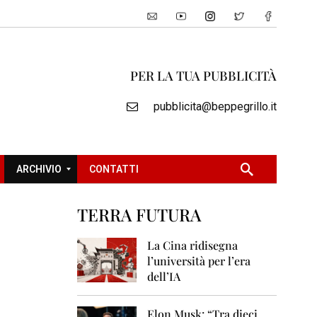
PER LA TUA PUBBLICITÀ
pubblicita@beppegrillo.it
ARCHIVIO
CONTATTI
TERRA FUTURA
2
0
La Cina ridisegna
0
l’università per l’era
5
dell’IA
2
0
Elon Musk: “Tra dieci