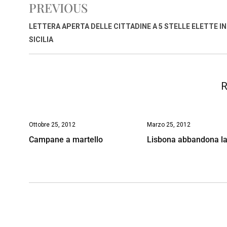
PREVIOUS
b
s
e
a
l
L
t
o
A
d
d
i
LETTERA APERTA DELLE CITTADINE A 5 STELLE ELETTE IN
o
p
I
s
n
SICILIA
k
p
n
k
R
Ottobre 25, 2012
Marzo 25, 2012
Campane a martello
Lisbona abbandona la