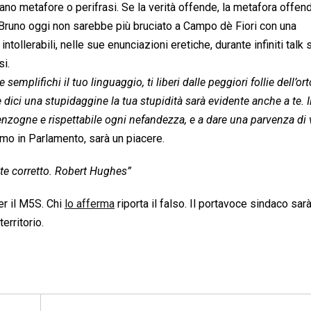
ano metafore o perifrasi. Se la verità offende, la metafora offen
 Bruno oggi non sarebbe più bruciato a Campo dè Fiori con una
tollerabili, nelle sue enunciazioni eretiche, durante infiniti talk
si.
e semplifichi il tuo linguaggio, ti liberi dalle peggiori follie dell’or
dici una stupidaggine la tua stupidità sarà evidente anche a te. I
menzogne e rispettabile ogni nefandezza, e a dare una parvenza di 
iamo in Parlamento, sarà un piacere.
nte corretto. Robert Hughes”
r il M5S. Chi
lo afferma
riporta il falso. Il portavoce sindaco sarà
erritorio.