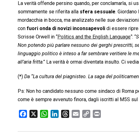
La verità offende persino quando, per conclamarla, si us
sommamente se riferita alla
sfera sessuale
. Giordano
mordacchia in bocca, ma analizzato nelle sue deviazioni in
con
fuori onda di novizi inconsapevoli
di essere ripre
Scrisse Orwell in “
Politics and the English Language
“: “
S
Non potendo più parlare nessuno dei gerghi prescritti, se 
linguaggio politico è inteso a far sembrare veritiere le 
all’aria fritta
.” La verità è ormai diventata insulto. Ci ved
(*)
Da “La cultura del piagnisteo. La saga del politicame
Ps: Non ho candidato nessuno come sindaco di Roma pe
come è sempre avvenuto finora, dagli iscritti al M5S sul t
F
X
W
L
T
E
C
P
a
h
i
h
m
o
r
c
a
n
r
a
p
i
e
t
k
e
i
y
n