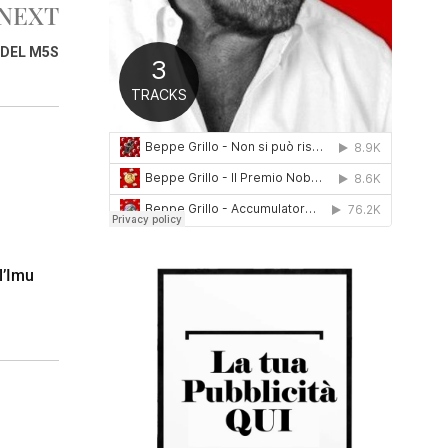
NEXT
0
1
 DEL M5S
6
l’Imu