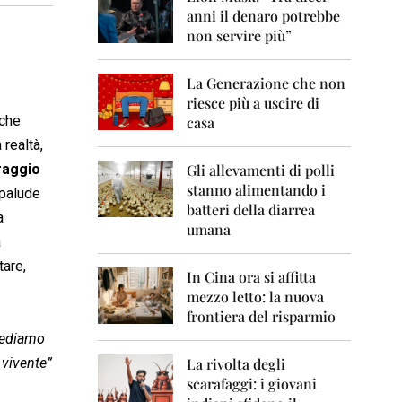
0
anni il denaro potrebbe
6
non servire più”
2
0
La Generazione che non
0
7
riesce più a uscire di
 che
casa
2
 realtà,
0
0
raggio
Gli allevamenti di polli
8
stanno alimentando i
 palude
batteri della diarrea
a
2
umana
0
a
0
tare,
9
In Cina ora si affitta
mezzo letto: la nuova
2
frontiera del risparmio
0
1
cediamo
0
 vivente”
La rivolta degli
scarafaggi: i giovani
2