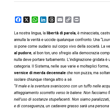
F
X
W
L
T
E
C
P
a
h
i
h
m
o
r
c
a
n
r
a
p
i
La nostra lingua, la
libertà di parola
, è minacciata, cast
e
t
k
e
i
y
n
annulla la verità e uccide qualunque confronto. Una “
Lour
b
s
e
a
l
L
t
si pone come sudario sul corpo vivo della società. La ve
o
A
d
d
i
al pudore
, al bon ton, uno sfregio alla democrazia comp
o
p
I
s
n
nulla deve portare turbamento. L’indignazione gridata è u
k
p
n
k
categoria. Il Sistema, nelle sue varie e molteplici for
vernice di merda decennale
che non puzza, ma soltan
isolare chiunque ritenga altro a sé.
“Il male e la sventura svaniscono con un tuffo nelle acq
atteggiamento scorretto verso le balene. Non facciamo 
nell’uso di sostanze stupefacenti. Non siamo paralizzati
e di conseguenza, un cadavere grasso sarà una persona n