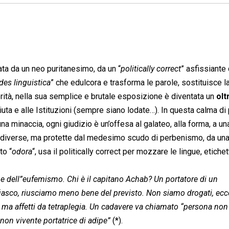
rata da un neo puritanesimo, da un “
politically correct
” asfissiante
des linguistica
” che edulcora e trasforma le parole, sostituisce la
rità, nella sua semplice e brutale esposizione è diventata un
olt
iuta e alle Istituzioni (sempre siano lodate…). In questa calma di
na minaccia, ogni giudizio è un’offesa al galateo, alla forma, a un
me, diverse, ma protette dal medesimo scudo di perbenismo, da un
to “
odora
“, usa il politically correct per mozzare le lingue, etichet
ue dell”eufemismo. Chi è il capitano Achab? Un portatore di un
fiasco, riusciamo meno bene del previsto. Non siamo drogati, ec
, ma affetti da tetraplegia. Un cadavere va chiamato “persona non
on vivente portatrice di adipe”
(*).