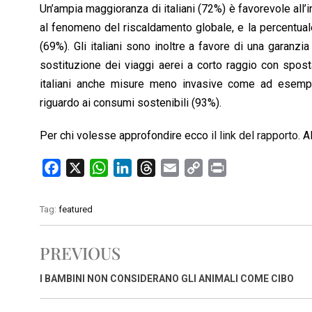
Un’ampia maggioranza di italiani (72%) è favorevole all’i
al fenomeno del riscaldamento globale, e la percentuale 
(69%). Gli italiani sono inoltre a favore di una garanzia
sostituzione dei viaggi aerei a corto raggio con spost
italiani anche misure meno invasive come ad esempio
riguardo ai consumi sostenibili (93%).
Per chi volesse approfondire ecco
il link del rapporto.
A
F
X
W
L
T
E
C
P
a
h
i
h
m
o
r
c
a
n
r
a
p
i
Tag:
featured
e
t
k
e
i
y
n
b
s
e
a
l
L
t
PREVIOUS
o
A
d
d
i
o
p
I
s
n
I BAMBINI NON CONSIDERANO GLI ANIMALI COME CIBO
k
p
n
k