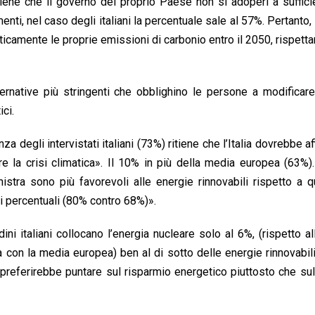
itiene che il governo del proprio Paese non si adoperi a suffic
enti, nel caso degli italiani la percentuale sale al 57%. Pertanto,
asticamente le proprie emissioni di carbonio entro il 2050, rispett
ernative più stringenti che obblighino le persone a modificare
ci.
egli intervistati italiani (73%) ritiene che l’Italia dovrebbe aff
re la crisi climatica». Il 10% in più della media europea (63%
inistra sono più favorevoli alle energie rinnovabili rispetto a q
ti percentuali (80% contro 68%)».
ini italiani collocano l’energia nucleare solo al 6%, (rispetto a
 con la media europea) ben al di sotto delle energie rinnovabil
) preferirebbe puntare sul risparmio energetico piuttosto che sul