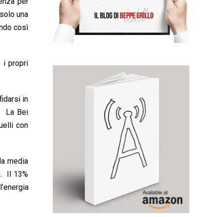
ienza per
 solo una
ando così
 i propri
idarsi in
). La Bei
uelli con
lla media
i. Il 13%
l’energia