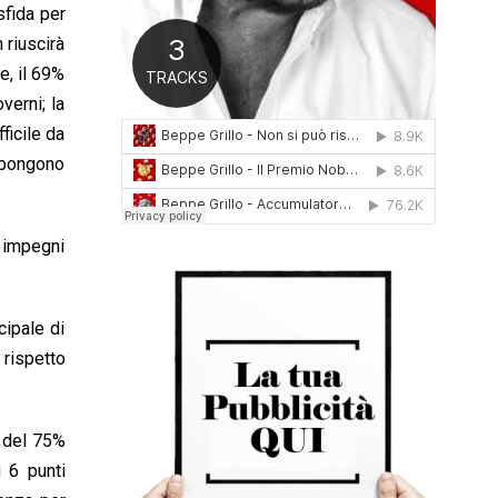
sfida per
0
1
 riuscirà
6
e, il 69%
verni; la
ficile da
impongono
i impegni
cipale di
 rispetto
ù del 75%
 6 punti