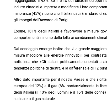
raggiungendo il 92%. Se il 51% dei cittadini europei r
indurre cittadini e imprese a modificare i loro comportam
minoranza (45%) ritiene che l’Italia riuscirà a ridurre dr
gli impegni dell’Accordo di Parigi.
Eppure, l’81% degli italiani è favorevole a misure gov
comportamenti in nome della lotta ai cambiamenti climati
Dal sondaggio emerge inoltre che «La grande maggioranza d
misura maggiore alle energie rinnovabili per contrasta
sottolinea che «Gli italiani politicamente orientati a s
tendenze politiche di destra, e la differenza è di 12 pun
Altro dato importante per il nostro Paese é che i cittàd
europea del 12%) e il gas (6%, sostanzialmente in linea
degli italiani (il 10% degli uomini e il 16% delle donne
nucleare o il gas naturale.