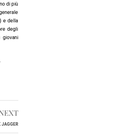
no di più
 generale
) e della
ore degli
 giovani
.
NEXT
K JAGGER