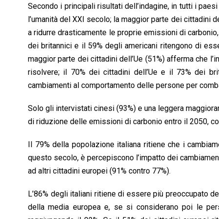
Secondo i principali risultati dell’indagine, in tutti i p
k
p
n
k
l’umanità del XXI secolo; la maggior parte dei cittadini d
a ridurre drasticamente le proprie emissioni di carbonio,
dei britannici e il 59% degli americani ritengono di ess
maggior parte dei cittadini dell’Ue (51%) afferma che l’ina
risolvere; il 70% dei cittadini dell’Ue e il 73% dei 
cambiamenti al comportamento delle persone per combat
Solo gli intervistati cinesi (93%) e una leggera maggior
di riduzione delle emissioni di carbonio entro il 2050, 
Il 79% della popolazione italiana ritiene che i cambiam
questo secolo, è percepiscono l’impatto dei cambiamenti 
ad altri cittadini europei (91% contro 77%).
L’86% degli italiani ritiene di essere più preoccupato d
della media europea e, se si considerano poi le perso