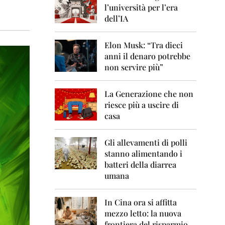
0
l’università per l’era
6
dell’IA
2
0
Elon Musk: “Tra dieci
0
anni il denaro potrebbe
7
non servire più”
2
0
La Generazione che non
0
8
riesce più a uscire di
casa
2
0
0
Gli allevamenti di polli
9
stanno alimentando i
batteri della diarrea
2
umana
0
1
0
In Cina ora si affitta
mezzo letto: la nuova
2
frontiera del risparmio