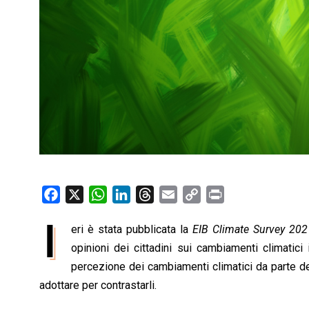
F
X
W
L
T
E
C
P
a
h
i
h
m
o
r
I
eri è stata pubblicata la
EIB Climate Survey 20
c
a
n
r
a
p
i
e
opinioni dei cittadini sui cambiamenti climatic
t
k
e
i
y
n
b
s
e
a
l
L
t
percezione dei cambiamenti climatici da parte dei 
o
A
d
d
i
adottare per contrastarli.
o
p
I
s
n