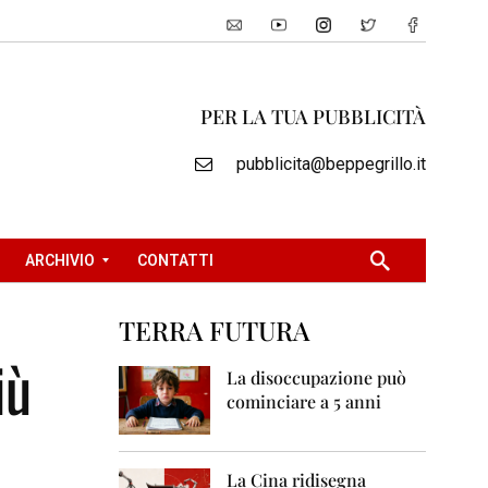
PER LA TUA PUBBLICITÀ
pubblicita@beppegrillo.it
ARCHIVIO
CONTATTI
TERRA FUTURA
2
iù
0
La disoccupazione può
0
cominciare a 5 anni
5
2
0
La Cina ridisegna