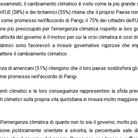
aesi esaminati, il cambiamento climatico è visto come la più grande 
ell’UE (58%) e dei britannici (55%) ritiene che il proprio Paese non
 come promesso nell’Accordo di Parigi; il 75% dei cittadini dell’U
ere più preoccupati per l’emergenza climatica rispetto ai loro go
ttività del governo è il motivo per cui la crisi climatica è così dif
britannici sono favorevoli a misure governative rigorose che 
tere il cambiamento climatico.
anza di americani (51%) ritengono che il loro paese soddisferà gl
come promesso nell’accordo di Parigi.
enti climatici e le loro conseguenze rappresentino la sfida prin
climatici sulla propria vita quotidiana in misura molto maggiore
ell’emergenza climatica di quanto non lo sia il governo, molto pi
ne politicamente orientate a sinistra, la percentuale sale di