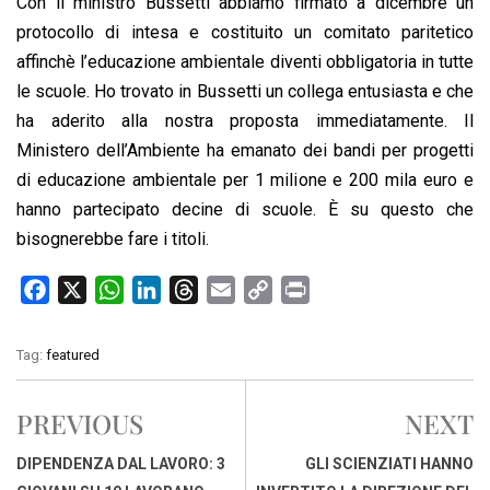
Con il ministro Bussetti abbiamo firmato a dicembre un
protocollo di intesa e costituito un comitato paritetico
affinchè l’educazione ambientale diventi obbligatoria in tutte
le scuole. Ho trovato in Bussetti un collega entusiasta e che
ha aderito alla nostra proposta immediatamente. Il
Ministero dell’Ambiente ha emanato dei bandi per progetti
di educazione ambientale per 1 milione e 200 mila euro e
hanno partecipato decine di scuole. È su questo che
bisognerebbe fare i titoli.
F
X
W
L
T
E
C
P
a
h
i
h
m
o
r
c
a
n
r
a
p
i
Tag:
featured
e
t
k
e
i
y
n
b
s
e
a
l
L
t
PREVIOUS
NEXT
o
A
d
d
i
o
p
I
s
n
DIPENDENZA DAL LAVORO: 3
GLI SCIENZIATI HANNO
k
p
n
k