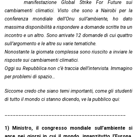
b
s
e
a
l
L
t
manifestazione Global Strike For Future sui
o
A
d
d
i
cambiamenti climatici. Visto che sono a Nairobi per la
o
p
I
s
n
conferenza mondiale dell’Onu sull’ambiente, ho dato
k
p
n
k
massima disponibilità a rispondere a domande scritte tra un
incontro e un altro. Sono arrivate 12 domande di cui quattro
sull’argomento e le altre su varie tematiche.
Nonostante la giornata complessa sono riuscito a inviare le
risposte sui cambiamenti climatici.
Oggi su Repubblica non c’è traccia dell’intervista. Immagino
per problemi di spazio…
Siccome credo che siano temi importanti, come gli studenti
di tutto il mondo ci stanno dicendo, ve la pubblico qui:
____________________________________________
1) Ministro, il congresso mondiale sull’ambiente si
apre nei giorni in cui il mondo, innanzitutto l’Europa,