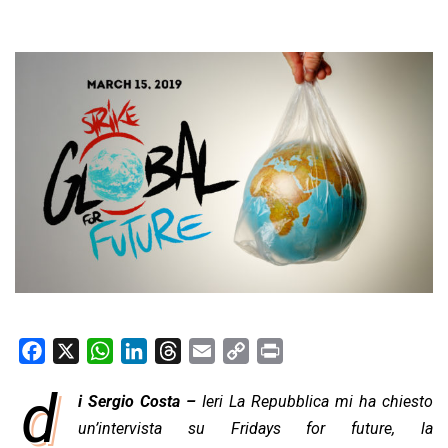
F
X
W
L
T
E
C
P
a
h
i
h
m
o
r
d
i Sergio Costa –
Ieri La Repubblica mi ha chiesto
c
a
n
r
a
p
i
e
un’intervista su Fridays for future, la
t
k
e
i
y
n