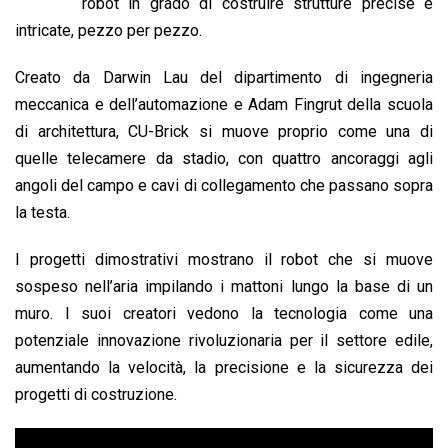
b
s
e
a
l
L
t
robot in ​​grado di costruire strutture precise e
o
A
d
d
i
intricate, pezzo per pezzo.
o
p
I
s
n
Creato da Darwin Lau del dipartimento di ingegneria
k
p
n
k
meccanica e dell’automazione e Adam Fingrut della scuola
di architettura, CU-Brick si muove proprio come una di
quelle telecamere da stadio, con quattro ancoraggi agli
angoli del campo e cavi di collegamento che passano sopra
la testa.
I progetti dimostrativi mostrano il robot che si muove
sospeso nell’aria impilando i mattoni lungo la base di un
muro. I suoi creatori vedono la tecnologia come una
potenziale innovazione rivoluzionaria per il settore edile,
aumentando la velocità, la precisione e la sicurezza dei
progetti di costruzione.