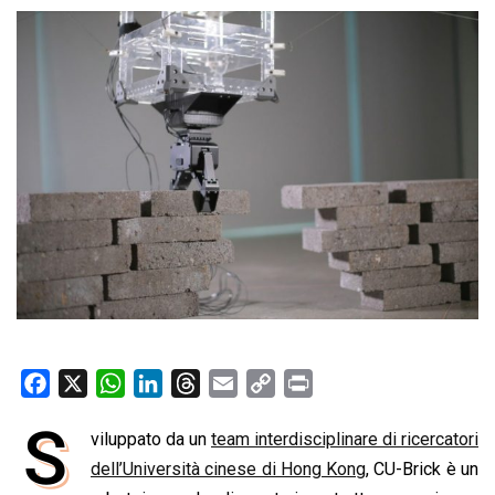
F
X
W
L
T
E
C
P
a
h
i
h
m
o
r
S
viluppato da un
team interdisciplinare di ricercatori
c
a
n
r
a
p
i
e
dell’Università cinese di Hong Kong
t
k
e
i
y
n
, CU-Brick è un