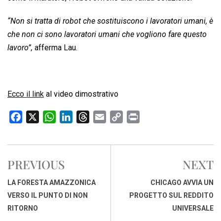
“Non si tratta di robot che sostituiscono i lavoratori umani, è
che non ci sono lavoratori umani che vogliono fare questo
lavoro”,
afferma Lau.
Ecco il link
al video dimostrativo
F
X
W
L
T
E
C
P
a
h
i
h
m
o
r
c
a
n
r
a
p
i
e
t
k
e
i
y
n
PREVIOUS
NEXT
b
s
e
a
l
L
t
o
A
d
d
i
LA FORESTA AMAZZONICA
CHICAGO AVVIA UN
o
p
I
s
n
VERSO IL PUNTO DI NON
PROGETTO SUL REDDITO
k
p
n
k
RITORNO
UNIVERSALE