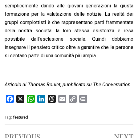
semplicemente dando alle giovani generazioni la giusta
formazione per la valutazione delle notizie. La realtà dei
gruppi complottisti è che rappresentano parti frammentate
della nostra società: la loro stessa esistenza è resa
possibile dall’esclusione sociale. Quindi dobbiamo
insegnare il pensiero critico oltre a garantire che le persone
si sentano parte di una comunità più ampia.
Articolo di Thomas Roulet, pubblicato su The Conversation
F
X
W
L
T
E
C
P
a
h
i
h
m
o
r
c
a
n
r
a
p
i
Tag:
featured
e
t
k
e
i
y
n
b
s
e
a
l
L
t
PREVIOUS
NEXT