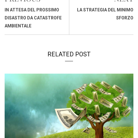
o
A
d
d
i
o
p
I
s
n
IN ATTESA DEL PROSSIMO
LA STRATEGIA DEL MINIMO
k
p
n
k
DISASTRO DA CATASTROFE
SFORZO
AMBIENTALE
RELATED POST