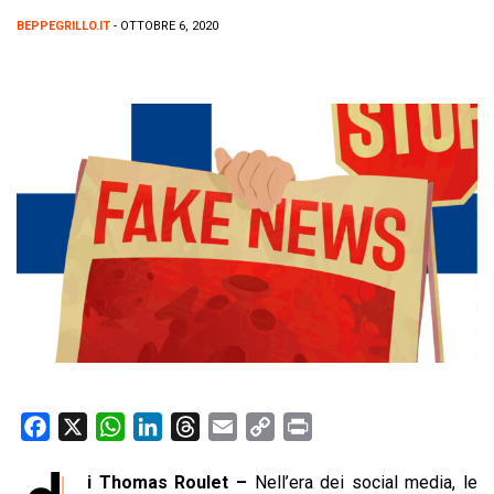
BEPPEGRILLO.IT
- OTTOBRE 6, 2020
F
X
W
L
T
E
C
P
a
h
i
h
m
o
r
i Thomas Roulet –
Nell’era dei social media, le
c
a
n
r
a
p
i