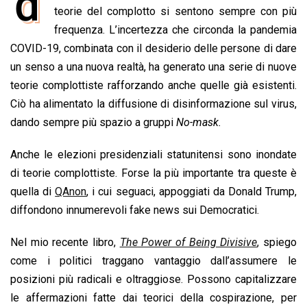
d
e
teorie del complotto si sentono sempre con più
t
k
e
i
y
n
b
s
e
a
l
L
t
frequenza. L’incertezza che circonda la pandemia
o
A
d
d
i
COVID-19, combinata con il desiderio delle persone di dare
o
p
I
s
n
un senso a una nuova realtà, ha generato una serie di nuove
k
p
n
k
teorie complottiste rafforzando anche quelle già esistenti.
Ciò ha alimentato la diffusione di disinformazione sul virus,
dando sempre più spazio a gruppi
No-mask.
Anche le elezioni presidenziali statunitensi sono inondate
di teorie complottiste. Forse la più importante tra queste è
quella di
QAnon
, i cui seguaci, appoggiati da Donald Trump,
diffondono innumerevoli fake news sui Democratici.
Nel mio recente libro,
The Power of Being Divisive
, spiego
come i politici traggano vantaggio dall’assumere le
posizioni più radicali e oltraggiose. Possono capitalizzare
le affermazioni fatte dai teorici della cospirazione, per