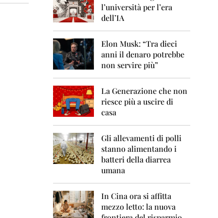
0
l’università per l’era
6
dell’IA
2
0
Elon Musk: “Tra dieci
0
anni il denaro potrebbe
7
non servire più”
2
0
La Generazione che non
0
8
riesce più a uscire di
casa
2
0
0
Gli allevamenti di polli
9
stanno alimentando i
batteri della diarrea
2
umana
0
1
0
In Cina ora si affitta
mezzo letto: la nuova
2
frontiera del risparmio