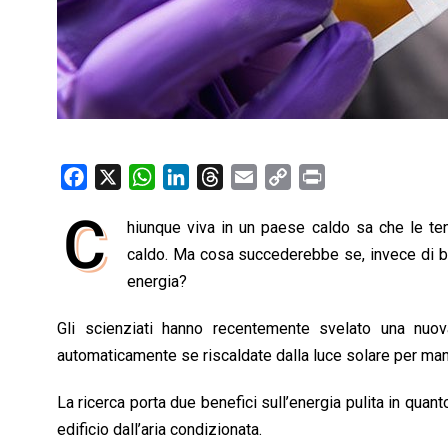
F
X
W
L
T
E
C
P
a
h
i
h
m
o
r
C
hiunque viva in un paese caldo sa che le ten
c
a
n
r
a
p
i
e
caldo. Ma cosa succederebbe se, invece di b
t
k
e
i
y
n
b
s
e
a
l
L
t
energia?
o
A
d
d
i
Gli scienziati hanno recentemente svelato una nuova
o
p
I
s
n
automaticamente se riscaldate dalla luce solare per mante
k
p
n
k
La ricerca porta due benefici sull’energia pulita in qua
edificio dall’aria condizionata.