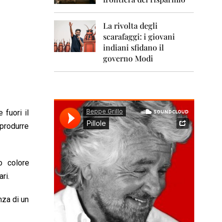
0
1
1
La rivolta degli
scarafaggi: i giovani
2
0
indiani sfidano il
1
governo Modi
2
2
0
1
3
 fuori il
produrre
2
0
1
4
o colore
ri.
2
0
1
nza di un
5
2