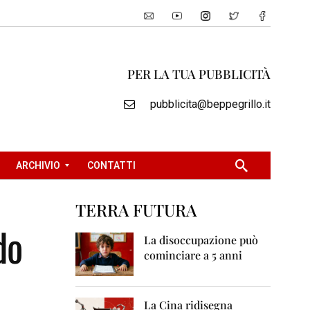
PER LA TUA PUBBLICITÀ
pubblicita@beppegrillo.it
ARCHIVIO
CONTATTI
TERRA FUTURA
2
do
0
La disoccupazione può
0
cominciare a 5 anni
5
2
0
La Cina ridisegna