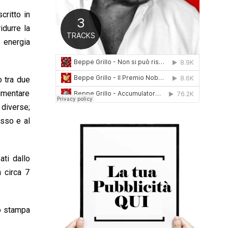
0
critto in
1
6
idurre la
e energia
o tra due
aumentare
 diverse;
osso e al
ati dallo
 circa 7
o stampa