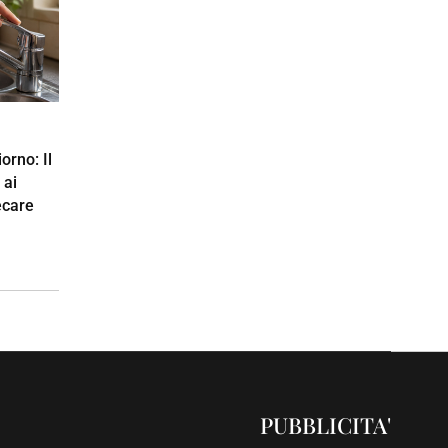
iorno: Il
 ai
ecare
PUBBLICITA'