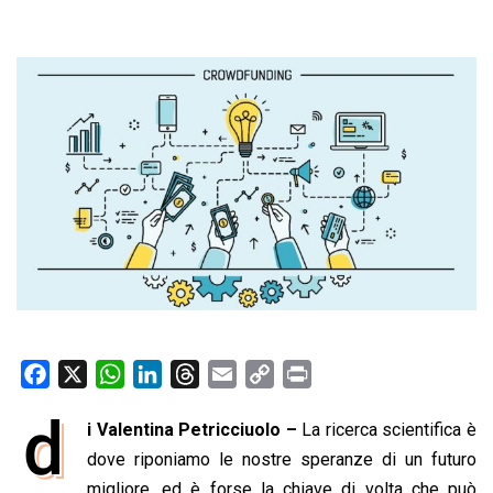
F
X
W
L
T
E
C
P
a
h
i
h
m
o
r
d
i Valentina Petricciuolo –
La ricerca scientifica è
c
a
n
r
a
p
i
e
dove riponiamo le nostre speranze di un futuro
t
k
e
i
y
n
b
s
e
a
l
L
t
migliore, ed è forse la chiave di volta che può