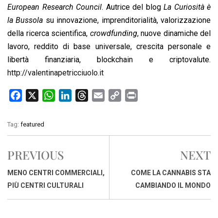
European Research Council
. Autrice del blog
La Curiosità è
la Bussola
su innovazione, imprenditorialità, valorizzazione
della ricerca scientifica,
crowdfunding
, nuove dinamiche del
lavoro, reddito di base universale, crescita personale e
libertà finanziaria, blockchain e criptovalute.
http://valentinapetricciuolo.it
F
X
W
L
T
E
C
P
a
h
i
h
m
o
r
c
a
n
r
a
p
i
Tag:
featured
e
t
k
e
i
y
n
b
s
e
a
l
L
t
PREVIOUS
NEXT
o
A
d
d
i
o
p
I
s
n
MENO CENTRI COMMERCIALI,
COME LA CANNABIS STA
k
p
n
k
PIÙ CENTRI CULTURALI
CAMBIANDO IL MONDO