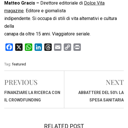
Matteo Gracis –
Direttore editoriale di
Dolce Vita
magazine
. Editore e giornalista
indipendente. Si occupa di stili di vita alternativi e cultura
della
canapa da oltre 15 anni. Viaggiatore seriale.
F
X
W
L
T
E
C
P
a
h
i
h
m
o
r
c
a
n
r
a
p
i
Tag:
featured
e
t
k
e
i
y
n
b
s
e
a
l
L
t
PREVIOUS
NEXT
o
A
d
d
i
o
p
I
s
n
FINANZIARE LA RICERCA CON
ABBATTERE DEL 50% LA
k
p
n
k
IL CROWDFUNDING
SPESA SANITARIA
RELATED POST