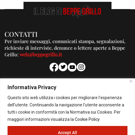
CONTATTI
Per inviare messaggi, comunicati stampa, segnalazioni,
richieste di interviste, denunce o lettere aperte a Beppe
Grillo:
web@beppegrillo.it
PUBBLICITA'
Informativa Privacy
Per la tua pubblicità su questo Blog:
Questo sito web utilizza i cookies per migliorare l'esperienza
pubblicita@beppegrillo.it
dell'utente. Continuando la navigazione l'utente acconsente a
tutti i cookie in conformità con la Normativa sui Cookies. Per
HOMEPAGE
COOKIE POLICY
PRIVACY POLICY
CONTATTI
maggiori informazioni visualizza la
Cookie Policy
Accept All
© Copyright 2026 - Il Blog di Beppe Grillo. All Rights Reserved - Powered by