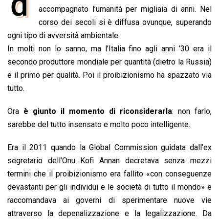
d
e
accompagnato l’umanità per migliaia di anni. Nel
t
k
e
i
y
n
b
s
e
a
l
L
t
corso dei secoli si è diffusa ovunque, superando
o
A
d
d
i
ogni tipo di avversità ambientale.
o
p
I
s
n
In molti non lo sanno, ma l’Italia fino agli anni ’30 era il
k
p
n
k
secondo produttore mondiale per quantità (dietro la Russia)
e il primo per qualità. Poi il proibizionismo ha spazzato via
tutto.
Ora
è giunto il momento di riconsiderarla
: non farlo,
sarebbe del tutto insensato e molto poco intelligente.
Era il 2011 quando la Global Commission guidata dall’ex
segretario dell’Onu Kofi Annan decretava senza mezzi
termini che il proibizionismo era fallito «con conseguenze
devastanti per gli individui e le società di tutto il mondo» e
raccomandava ai governi di sperimentare nuove vie
attraverso la depenalizzazione e la legalizzazione. Da