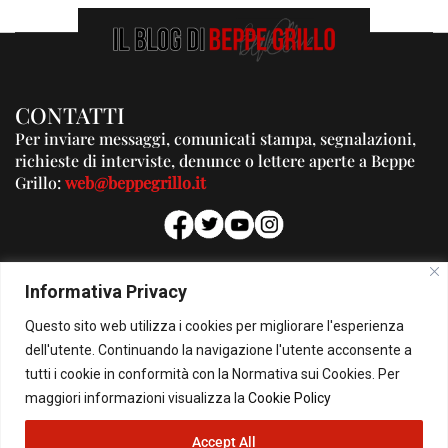
CONTATTI
Per inviare messaggi, comunicati stampa, segnalazioni,
richieste di interviste, denunce o lettere aperte a Beppe
Grillo:
web@beppegrillo.it
PUBBLICITA'
Informativa Privacy
Per la tua pubblicità su questo Blog:
Questo sito web utilizza i cookies per migliorare l'esperienza
pubblicita@beppegrillo.it
dell'utente. Continuando la navigazione l'utente acconsente a
tutti i cookie in conformità con la Normativa sui Cookies. Per
HOMEPAGE
COOKIE POLICY
PRIVACY POLICY
CONTATTI
maggiori informazioni visualizza la
Cookie Policy
Accept All
© Copyright 2026 - Il Blog di Beppe Grillo. All Rights Reserved - Powered by