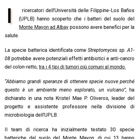
a
h
i
h
m
o
r
I
ricercatori dell’Università delle Filippine-Los Baños
c
a
n
r
a
p
i
e
(UPLB) hanno scoperto che i batteri del suolo del
t
k
e
i
y
n
b
s
e
a
l
L
t
Monte Mayon ad Albay
possono avere benefici per la
o
A
d
d
i
salute.
o
p
I
s
n
La specie batterica identificata come
Streptomyces sp. A1-
k
p
n
k
08
potrebbe avere potenziali effetti antibiotici e anti-cancro
del colon-retto,
tra i 4 tipi di tumori più comuni al mondo.
“Abbiamo grandi speranze di ottenere specie nuove perché
questo è un ambiente meno esplorato, un vulcano”,
ha
dichiarato in una nota Kristel Mae P. Oliveros, leader del
progetto e assistente professore nella divisione di
microbiologia dell’UPLB.
Il team di ricerca ha inizialmente testato 30 specie
batteriche dal suolo del Monte Mayon, di cui 13 hanno