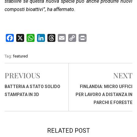
stabilire se questa nuova specie può anche produrre nuovi
composti bioattivi”, ha affermato.
F
X
W
L
T
E
C
P
a
h
i
h
m
o
r
c
a
n
r
a
p
i
Tag:
featured
e
t
k
e
i
y
n
b
s
e
a
l
L
t
PREVIOUS
NEXT
o
A
d
d
i
o
p
I
s
n
BATTERIA A STATO SOLIDO
FINLANDIA: MICRO UFFICI
k
p
n
k
STAMPATA IN 3D
PER LAVORO A DISTANZA IN
PARCHI E FORESTE
RELATED POST