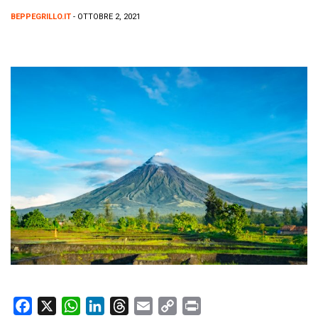
BEPPEGRILLO.IT
- OTTOBRE 2, 2021
F
X
W
L
T
E
C
P