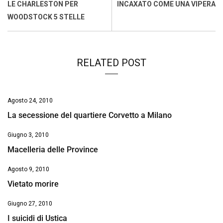
o
A
d
d
i
LE CHARLESTON PER
INCAXATO COME UNA VIPERA
o
p
I
s
n
WOODSTOCK 5 STELLE
k
p
n
k
RELATED POST
Agosto 24, 2010
La secessione del quartiere Corvetto a Milano
Giugno 3, 2010
Macelleria delle Province
Agosto 9, 2010
Vietato morire
Giugno 27, 2010
I suicidi di Ustica