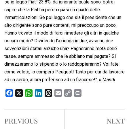
se io leggo Fiat -23.8%, da ignorante quale sono, potrei
capire che la Fiat ha perso quasi un quarto delle
immatricolazioni. Se poi leggo che sia il presidente che un
alto dirigente sono pure contenti, mi preoccupo un poco.
Hanno trovato il modo di farci rimettere gli altri in qualche
oscuro modo? Dividendo l’azienda in due, avranno due
sovvenzioni statali anzichè una? Pagheranno metà delle
tasse, sempre ammesso che le abbiano mai pagate? Si
dimezzeranno lo stipendio o lo raddoppieranno? Voi fate
come volete, io compero Peugeot! Tanto per dar da lavorare
ad un serbo, allora preferisco ad un francese!”.
il Mandi
F
X
W
L
T
E
C
P
a
h
i
h
m
o
r
c
a
n
r
a
p
i
e
t
k
e
i
y
n
PREVIOUS
NEXT
b
s
e
a
l
L
t