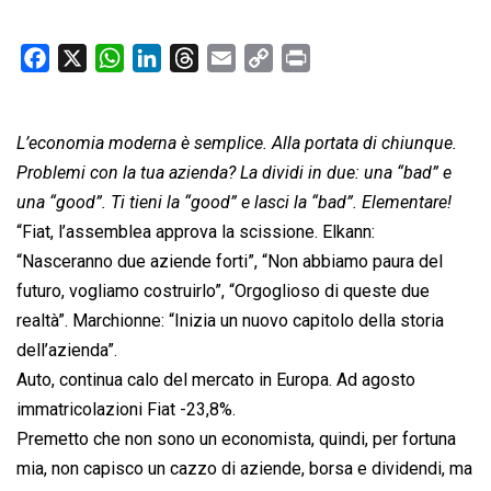
F
X
W
L
T
E
C
P
a
h
i
h
m
o
r
c
a
n
r
a
p
i
L’economia moderna è semplice. Alla portata di chiunque.
e
t
k
e
i
y
n
b
s
e
a
l
L
t
Problemi con la tua azienda? La dividi in due: una “bad” e
o
A
d
d
i
una “good”. Ti tieni la “good” e lasci la “bad”. Elementare!
o
p
I
s
n
“Fiat, l’assemblea approva la scissione. Elkann:
k
p
n
k
“Nasceranno due aziende forti”, “Non abbiamo paura del
futuro, vogliamo costruirlo”, “Orgoglioso di queste due
realtà”. Marchionne: “Inizia un nuovo capitolo della storia
dell’azienda”.
Auto, continua calo del mercato in Europa. Ad agosto
immatricolazioni Fiat -23,8%.
Premetto che non sono un economista, quindi, per fortuna
mia, non capisco un cazzo di aziende, borsa e dividendi, ma