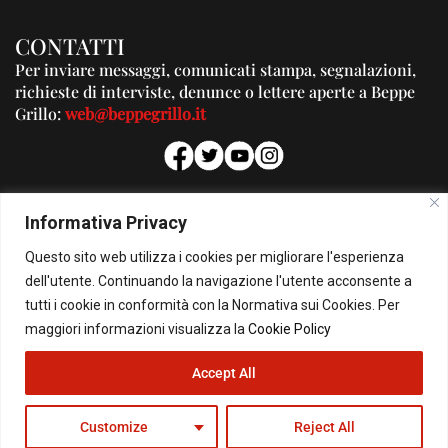
CONTATTI
Per inviare messaggi, comunicati stampa, segnalazioni,
richieste di interviste, denunce o lettere aperte a Beppe
Grillo:
web@beppegrillo.it
PUBBLICITA'
Informativa Privacy
Per la tua pubblicità su questo Blog:
Questo sito web utilizza i cookies per migliorare l'esperienza
pubblicita@beppegrillo.it
dell'utente. Continuando la navigazione l'utente acconsente a
tutti i cookie in conformità con la Normativa sui Cookies. Per
HOMEPAGE
COOKIE POLICY
PRIVACY POLICY
CONTATTI
maggiori informazioni visualizza la
Cookie Policy
Accept All
© Copyright 2026 - Il Blog di Beppe Grillo. All Rights Reserved - Powered by
happygrafic.com
Customize
Reject All