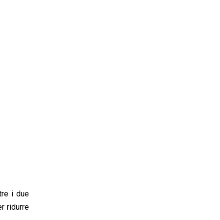
tre i due
r ridurre