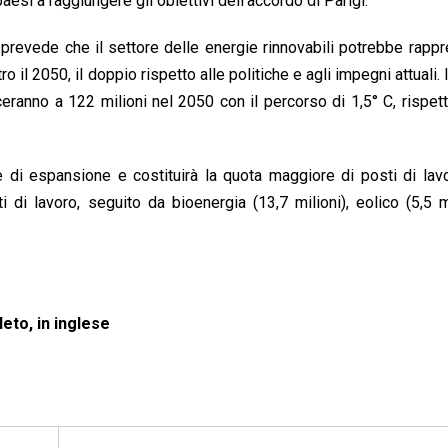
aesi a raggiungere gli obiettivi dell’accordo di Parigi.
revede che il settore delle energie rinnovabili potrebbe rapp
ro il 2050, il doppio rispetto alle politiche e agli impegni attuali. 
ranno a 122 milioni nel 2050 con il percorso di 1,5° C, rispet
e di espansione e costituirà la quota maggiore di posti di lav
i di lavoro, seguito da bioenergia (13,7 milioni), eolico (5,5 m
eto, in inglese