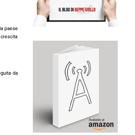
 da paese
crescita
eguita da