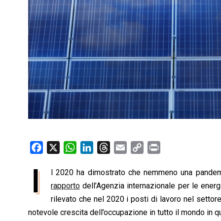
F
X
W
L
T
E
C
P
a
h
i
h
m
o
r
I
l 2020 ha dimostrato che nemmeno una pandemia 
c
a
n
r
a
p
i
e
rapporto
t
dell’Agenzia internazionale per le energ
k
e
i
y
n
b
s
e
a
l
L
t
rilevato che nel 2020 i posti di lavoro nel settore
o
A
d
d
i
notevole crescita dell’occupazione in tutto il mondo in q