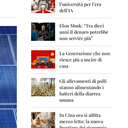
0
l’università per l’era
6
dell’IA
2
0
Elon Musk: “Tra dieci
0
anni il denaro potrebbe
7
non servire più”
2
0
La Generazione che non
0
8
riesce più a uscire di
casa
2
0
0
Gli allevamenti di polli
9
stanno alimentando i
batteri della diarrea
2
umana
0
1
0
In Cina ora si affitta
mezzo letto: la nuova
2
frontiera del risparmio