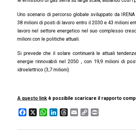
le emissioni di gas serra su larga scala, aiutando così i p
Uno scenario di percorso globale sviluppato da IRENA p
38 milioni di posti di lavoro entro il 2030 e 43 milioni ent
lavoro nel settore energetico nel suo complesso cresce
milioni con le politiche attuali.
Si prevede che il solare continuerà le attuali tendenz
energie rinnovabili nel 2050 , con 19,9 milioni di post
idroelettrico (3,7 milioni).
A questo link
è possibile scaricare il rapporto compl
F
X
W
L
T
E
C
P
a
h
i
h
m
o
r
c
a
n
r
a
p
i
e
t
k
e
i
y
n