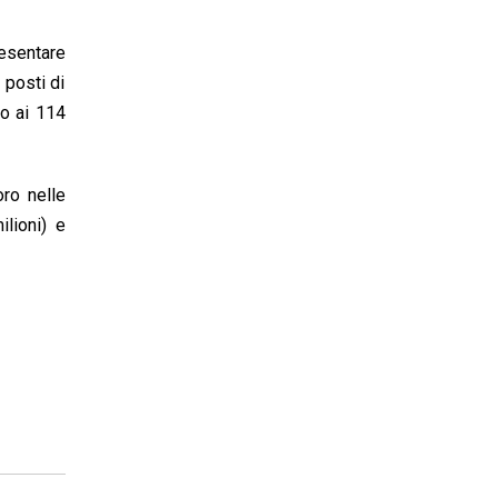
resentare
I posti di
to ai 114
oro nelle
ilioni) e