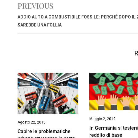
PREVIOUS
b
s
e
a
l
L
t
o
A
d
d
i
ADDIO AUTO A COMBUSTIBILE FOSSILE: PERCHÈ DOPO IL 
o
p
I
s
n
SAREBBE UNA FOLLIA
k
p
n
k
R
Maggio 2, 2019
Agosto 22, 2018
In Germania si testerà
Capire le problematiche
reddito di base