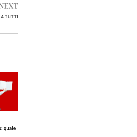
NEXT
 A TUTTI
o: quale