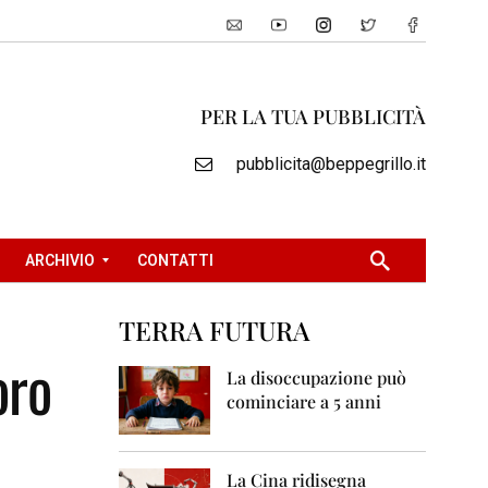
PER LA TUA PUBBLICITÀ
pubblicita@beppegrillo.it
ARCHIVIO
CONTATTI
TERRA FUTURA
2
oro
0
La disoccupazione può
0
cominciare a 5 anni
5
2
0
La Cina ridisegna