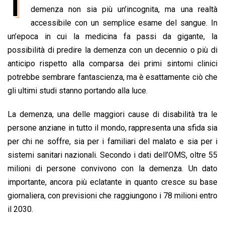
I
e
demenza non sia più un’incognita, ma una realtà
t
k
e
i
y
n
b
s
e
a
l
L
t
accessibile con un semplice esame del sangue. In
o
A
d
d
i
un’epoca in cui la medicina fa passi da gigante, la
o
p
I
s
n
possibilità di predire la demenza con un decennio o più di
k
p
n
k
anticipo rispetto alla comparsa dei primi sintomi clinici
potrebbe sembrare fantascienza, ma è esattamente ciò che
gli ultimi studi stanno portando alla luce.
La demenza, una delle maggiori cause di disabilità tra le
persone anziane in tutto il mondo, rappresenta una sfida sia
per chi ne soffre, sia per i familiari del malato e sia per i
sistemi sanitari nazionali. Secondo i dati dell’OMS, oltre 55
milioni di persone convivono con la demenza. Un dato
importante, ancora più eclatante in quanto cresce su base
giornaliera, con previsioni che raggiungono i 78 milioni entro
il 2030.