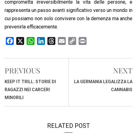
comprometta irreversibilmente la vita delle persone, e
rappresenta un passo avanti significativo verso un mondo in
cui possiamo non solo convivere con la demenza ma anche
prevenirla efficacemente.
F
X
W
L
T
E
C
P
a
h
i
h
m
o
r
c
a
n
r
a
p
i
e
t
k
e
i
y
n
PREVIOUS
NEXT
b
s
e
a
l
L
t
o
A
d
d
i
KEEP IT TRILL: STORIE DI
LA GERMANIA LEGALIZZA LA
o
p
I
s
n
RAGAZZI NEI CARCERI
CANNABIS
k
p
n
k
MINORILI
RELATED POST