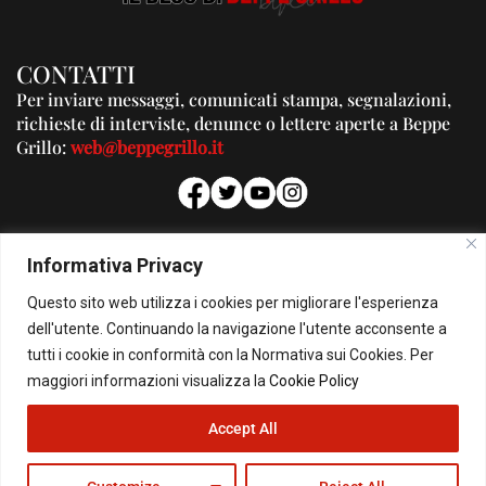
CONTATTI
Per inviare messaggi, comunicati stampa, segnalazioni,
richieste di interviste, denunce o lettere aperte a Beppe
Grillo:
web@beppegrillo.it
PUBBLICITA'
Informativa Privacy
Per la tua pubblicità su questo Blog:
Questo sito web utilizza i cookies per migliorare l'esperienza
pubblicita@beppegrillo.it
dell'utente. Continuando la navigazione l'utente acconsente a
tutti i cookie in conformità con la Normativa sui Cookies. Per
HOMEPAGE
COOKIE POLICY
PRIVACY POLICY
CONTATTI
maggiori informazioni visualizza la
Cookie Policy
Accept All
© Copyright 2026 - Il Blog di Beppe Grillo. All Rights Reserved - Powered by
happygrafic.com