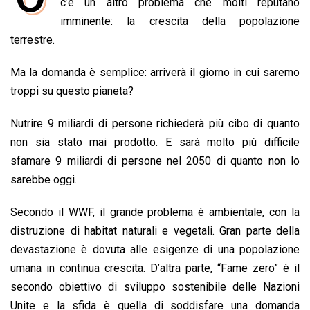
e
c’è un altro problema che molti reputano
t
k
e
i
y
n
b
s
e
a
l
L
t
imminente: la crescita della popolazione
o
A
d
d
i
terrestre.
o
p
I
s
n
Ma la domanda è semplice: arriverà il giorno in cui saremo
k
p
n
k
troppi su questo pianeta?
Nutrire 9 miliardi di persone richiederà più cibo di quanto
non sia stato mai prodotto. E sarà molto più difficile
sfamare 9 miliardi di persone nel 2050 di quanto non lo
sarebbe oggi.
Secondo il WWF, il grande problema è ambientale, con la
distruzione di habitat naturali e vegetali. Gran parte della
devastazione è dovuta alle esigenze di una popolazione
umana in continua crescita. D’altra parte, “Fame zero” è il
secondo obiettivo di sviluppo sostenibile delle Nazioni
Unite e la sfida è quella di soddisfare una domanda