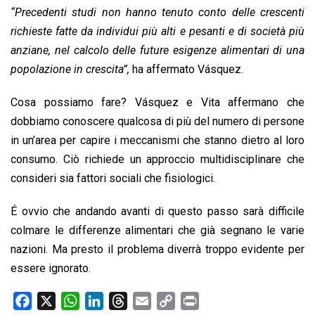
“Precedenti studi non hanno tenuto conto delle crescenti
richieste fatte da individui più alti e pesanti e di società più
anziane, nel calcolo delle future esigenze alimentari di una
popolazione in crescita”,
ha affermato Vásquez.
Cosa possiamo fare? Vásquez e Vita affermano che
dobbiamo conoscere qualcosa di più del numero di persone
in un’area per capire i meccanismi che stanno dietro al loro
consumo. Ciò richiede un approccio multidisciplinare che
consideri sia fattori sociali che fisiologici.
É ovvio che andando avanti di questo passo sarà difficile
colmare le differenze alimentari che già segnano le varie
nazioni. Ma presto il problema diverrà troppo evidente per
essere ignorato.
F
X
W
L
T
E
C
P