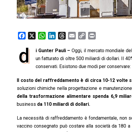
F
X
W
L
T
E
C
P
a
h
i
h
m
o
r
d
i Gunter Pauli –
Oggi, il mercato mondiale dell
c
a
n
r
a
p
i
e
un fatturato di oltre 500 miliardi di dollari. Il
t
k
e
i
y
n
b
s
e
a
l
L
t
conservati. Esistono due modi per conservare: a
o
A
d
d
i
Il costo del raffreddamento è di circa 10-12 volte s
o
p
I
s
n
soluzioni chimiche nella progettazione e manutenzione 
k
p
n
k
della trasformazione alimentare spenda 6,9 miliard
business
da 110 miliardi di dollari.
La necessità di raffreddamento è fondamentale, non sol
vaccino consegnato può costare alla società da 180 a 5