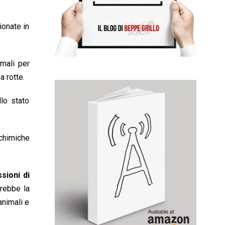
ionate in
imali per
a rotte.
lo stato
 chimiche
sioni di
rebbe la
animali e