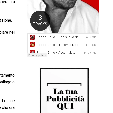
mperatura
0
1
6
razione.
olare nei
attamento
ballaggio
. Le sue
o che era