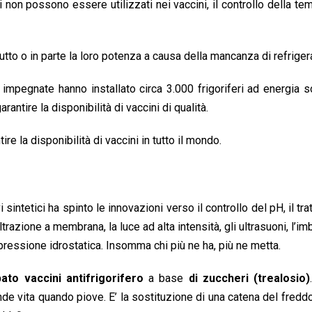
 non possono essere utilizzati nei vaccini, il controllo della te
tutto o in parte la loro potenza a causa della mancanza di refrige
impegnate hanno installato circa 3.000 frigoriferi ad energia s
rantire la disponibilità di vaccini di qualità.
re la disponibilità di vaccini in tutto il mondo.
sintetici ha spinto le innovazioni verso il controllo del pH, il tr
ltrazione a membrana, la luce ad alta intensità, gli ultrasuoni, l’im
a pressione idrostatica. Insomma chi più ne ha, più ne metta.
to vaccini antifrigorifero
a base
di zuccheri (trealosio)
de vita quando piove. E’ la sostituzione di una catena del fredd