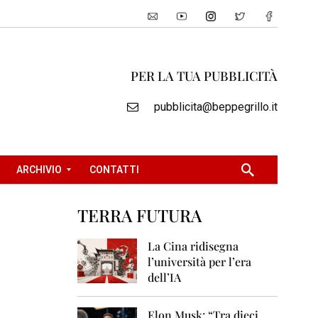
PER LA TUA PUBBLICITÀ
pubblicita@beppegrillo.it
ARCHIVIO
CONTATTI
TERRA FUTURA
2
0
La Cina ridisegna
0
l’università per l’era
5
dell’IA
2
0
Elon Musk: “Tra dieci