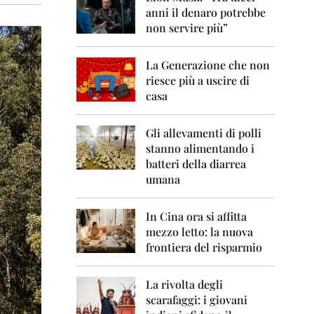
0
anni il denaro potrebbe
6
non servire più”
2
0
La Generazione che non
0
7
riesce più a uscire di
casa
2
0
0
Gli allevamenti di polli
8
stanno alimentando i
batteri della diarrea
2
umana
0
0
9
In Cina ora si affitta
mezzo letto: la nuova
2
frontiera del risparmio
0
1
0
La rivolta degli
scarafaggi: i giovani
2