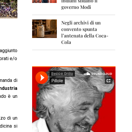
indiani sfidano il
0
1
governo Modi
1
Negli archivi di un
2
0
convento spunta
1
l’antenata della Coca-
2
Cola
2
raggiunto
0
orati e/o
1
3
2
omanda di
0
1
industria
4
ondo è un
2
0
1
zzo di un
5
dicina si
2