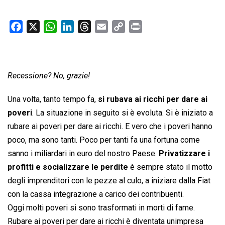
F
X
W
L
T
E
C
P
a
h
i
h
m
o
r
c
a
n
r
a
p
i
e
t
k
e
i
y
n
Recessione? No, grazie!
b
s
e
a
l
L
t
o
A
d
d
i
Una volta, tanto tempo fa,
si rubava ai ricchi per dare ai
o
p
I
s
n
poveri
. La situazione in seguito si è evoluta. Si è iniziato a
k
p
n
k
rubare ai poveri per dare ai ricchi. E vero che i poveri hanno
poco, ma sono tanti. Poco per tanti fa una fortuna come
sanno i miliardari in euro del nostro Paese.
Privatizzare i
profitti e socializzare le perdite
è sempre stato il motto
degli imprenditori con le pezze al culo, a iniziare dalla Fiat
con la cassa integrazione a carico dei contribuenti.
Oggi molti poveri si sono trasformati in morti di fame.
Rubare ai poveri per dare ai ricchi è diventata unimpresa