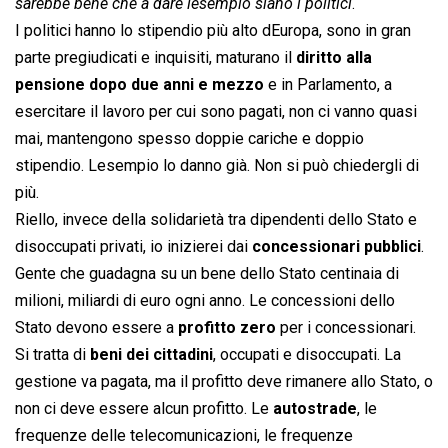
sarebbe bene che a dare lesempio siano i politici
.
I politici hanno lo stipendio più alto dEuropa, sono in gran
parte pregiudicati e inquisiti, maturano il
diritto alla
pensione dopo due anni e mezzo
e in Parlamento, a
esercitare il lavoro per cui sono pagati, non ci vanno quasi
mai, mantengono spesso doppie cariche e doppio
stipendio. Lesempio lo danno già. Non si può chiedergli di
più.
Riello, invece della solidarietà tra dipendenti dello Stato e
disoccupati privati, io inizierei dai
concessionari pubblici
.
Gente che guadagna su un bene dello Stato centinaia di
milioni, miliardi di euro ogni anno. Le concessioni dello
Stato devono essere a
profitto zero
per i concessionari.
Si tratta di
beni dei cittadini
, occupati e disoccupati. La
gestione va pagata, ma il profitto deve rimanere allo Stato, o
non ci deve essere alcun profitto. Le
autostrade
, le
frequenze delle telecomunicazioni, le frequenze