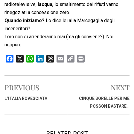
radiotelevisive, l
acqua
, lo smaltimento dei rifiuti vanno
rinegoziati a concessione zero.
Quando iniziamo?
Lo dice lei alla Marcegaglia degli
inceneritori?
Loro non si arrenderanno mai (ma gli conviene?). Noi
neppure.
F
X
W
L
T
E
C
P
a
h
i
h
m
o
r
c
a
n
r
a
p
i
e
t
k
e
i
y
n
PREVIOUS
NEXT
b
s
e
a
l
L
t
o
A
d
d
i
L’ITALIA ROVESCIATA
CINQUE SORELLE PER ME
o
p
I
s
n
POSSON BASTARE…
k
p
n
k
RELATED POST