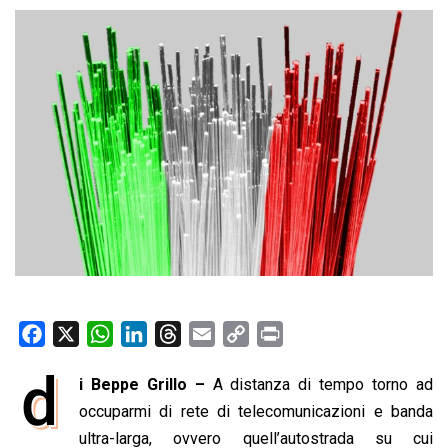
F
X
W
L
T
E
C
P
a
h
i
h
m
o
r
d
i Beppe Grillo –
A distanza di tempo torno ad
c
a
n
r
a
p
i
e
occuparmi di rete di telecomunicazioni e banda
t
k
e
i
y
n
b
s
e
a
l
L
t
ultra-larga, ovvero quell’autostrada su cui