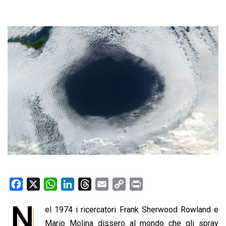
F
X
W
L
T
E
C
P
a
h
i
h
m
o
r
N
el 1974 i ricercatori Frank Sherwood Rowland e
c
a
n
r
a
p
i
e
Mario Molina dissero al mondo che gli spray
t
k
e
i
y
n