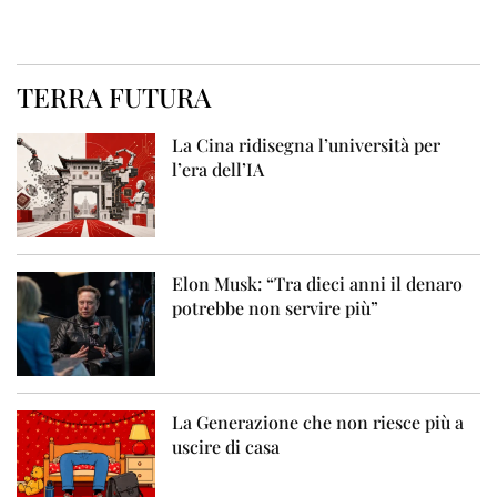
TERRA FUTURA
La Cina ridisegna l’università per
l’era dell’IA
Elon Musk: “Tra dieci anni il denaro
potrebbe non servire più”
La Generazione che non riesce più a
uscire di casa