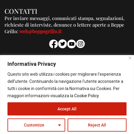
CONTATTI
Per inviare messaggi, comunicati stampa, segnalazioni,
richieste di interviste, denunce o lettere aperte a Beppe
Grillo:
web@beppegrillo.it
PUBBLICITA'
Informativa Privacy
Per la tua pubblicità su questo Blog:
Questo sito web utilizza i cookies per migliorare l'esperienza
pubblicita@beppegrillo.it
dell'utente. Continuando la navigazione l'utente acconsente a
tutti i cookie in conformità con la Normativa sui Cookies. Per
HOMEPAGE
COOKIE POLICY
PRIVACY POLICY
CONTATTI
maggiori informazioni visualizza la
Cookie Policy
Accept All
© Copyright 2026 - Il Blog di Beppe Grillo. All Rights Reserved - Powered by
happygrafic.com
Customize
Reject All