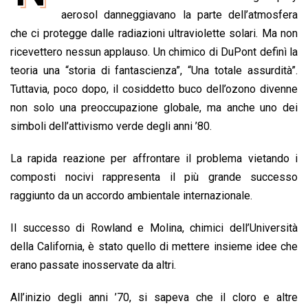
b
s
e
a
l
L
t
aerosol danneggiavano la parte dell’atmosfera
o
A
d
d
i
che ci protegge dalle radiazioni ultraviolette solari. Ma non
o
p
I
s
n
ricevettero nessun applauso. Un chimico di DuPont definì la
k
p
n
k
teoria una “storia di fantascienza”, “Una totale assurdità”.
Tuttavia, poco dopo, il cosiddetto buco dell’ozono divenne
non solo una preoccupazione globale, ma anche uno dei
simboli dell’attivismo verde degli anni ’80.
La rapida reazione per affrontare il problema vietando i
composti nocivi rappresenta il più grande successo
raggiunto da un accordo ambientale internazionale.
Il successo di Rowland e Molina, chimici dell’Università
della California, è stato quello di mettere insieme idee che
erano passate inosservate da altri.
All’inizio degli anni ’70, si sapeva che il cloro e altre