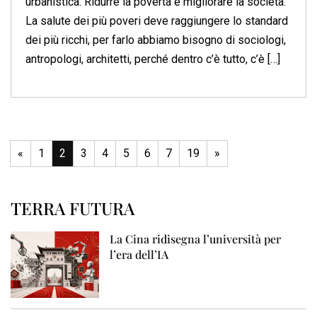
urbanistica. Ridurre la povertà é migliorare la società.
La salute dei più poveri deve raggiungere lo standard
dei più ricchi, per farlo abbiamo bisogno di sociologi,
antropologi, architetti, perché dentro c’è tutto, c’è […]
«
1
2
3
4
5
6
7
19
»
TERRA FUTURA
La Cina ridisegna l’università per
l’era dell’IA