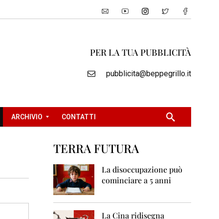
PER LA TUA PUBBLICITÀ
pubblicita@beppegrillo.it
ARCHIVIO
CONTATTI
TERRA FUTURA
2
0
La disoccupazione può
0
cominciare a 5 anni
5
2
0
La Cina ridisegna