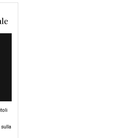
ale
toli
 sulla