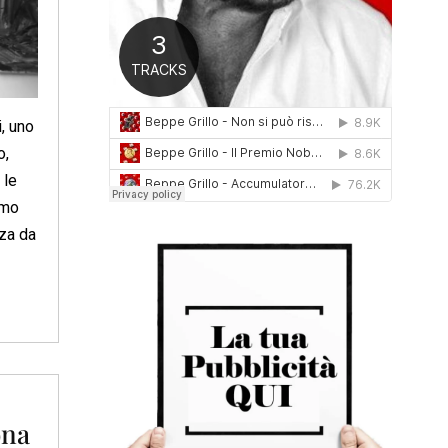
0
1
6
, uno
o,
 le
imo
nza da
ona