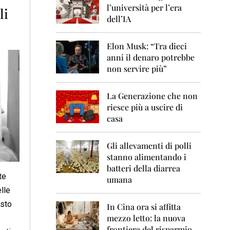
0
l’università per l’era
li
6
dell’IA
2
0
Elon Musk: “Tra dieci
0
anni il denaro potrebbe
7
non servire più”
2
0
La Generazione che non
0
8
riesce più a uscire di
casa
2
0
0
Gli allevamenti di polli
9
stanno alimentando i
batteri della diarrea
2
te
umana
0
elle
1
0
esto
In Cina ora si affitta
mezzo letto: la nuova
2
frontiera del risparmio