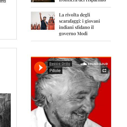
0
nti
1
1
La rivolta degli
scarafaggi: i giovani
2
0
indiani sfidano il
1
governo Modi
2
2
0
1
3
2
0
1
4
2
0
1
5
2