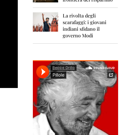
0
1
1
La rivolta degli
scarafaggi: i giovani
2
0
indiani sfidano il
1
governo Modi
2
2
0
1
3
2
0
1
4
2
0
1
5
2