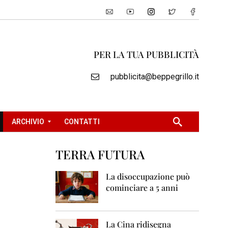
PER LA TUA PUBBLICITÀ
pubblicita@beppegrillo.it
ARCHIVIO
CONTATTI
TERRA FUTURA
2
0
La disoccupazione può
0
cominciare a 5 anni
5
2
0
La Cina ridisegna