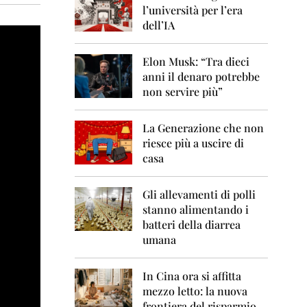
0
l’università per l’era
6
dell’IA
2
0
Elon Musk: “Tra dieci
0
anni il denaro potrebbe
7
non servire più”
2
0
La Generazione che non
0
8
riesce più a uscire di
casa
2
0
0
Gli allevamenti di polli
9
stanno alimentando i
batteri della diarrea
2
umana
0
1
0
In Cina ora si affitta
mezzo letto: la nuova
2
frontiera del risparmio