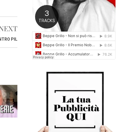
0
1
6
NEXT
NTRO PIL