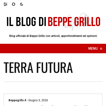
Blog ufficiale di Beppe Grillo con articoli, approfondimenti ed opinioni
≡
MENU
☰
TERRA FUTURA
Beppegrillo.it
-
Giugno 3, 2026