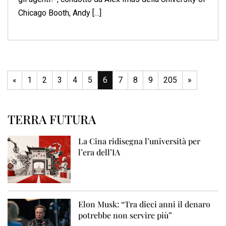
Chicago Booth, Andy […]
«
1
2
3
4
5
6
7
8
9
205
»
TERRA FUTURA
La Cina ridisegna l’università per
l’era dell’IA
Elon Musk: “Tra dieci anni il denaro
potrebbe non servire più”