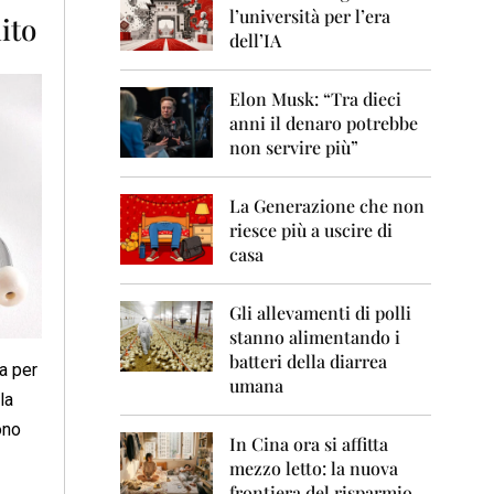
0
l’università per l’era
ito
6
dell’IA
2
0
Elon Musk: “Tra dieci
0
anni il denaro potrebbe
7
non servire più”
2
0
La Generazione che non
0
8
riesce più a uscire di
casa
2
0
0
Gli allevamenti di polli
9
stanno alimentando i
batteri della diarrea
a per
2
umana
0
la
1
ono
0
In Cina ora si affitta
mezzo letto: la nuova
2
frontiera del risparmio