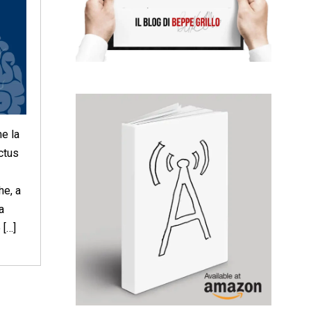
e la
ctus
he, a
a
 […]