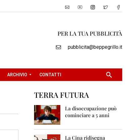
PER LA TUA PUBBLICITÀ
pubblicita@beppegrillo.it
ARCHIVIO
CONTATTI
TERRA FUTURA
2
0
La disoccupazione può
0
cominciare a 5 anni
5
2
0
La Cina ridisegna