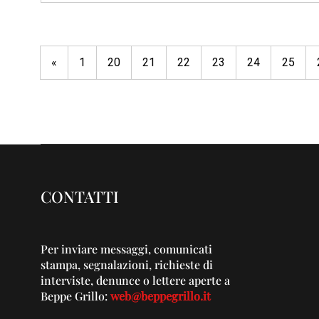
«
1
20
21
22
23
24
25
CONTATTI
Per inviare messaggi, comunicati
stampa, segnalazioni, richieste di
interviste, denunce o lettere aperte a
Beppe Grillo:
web@beppegrillo.it