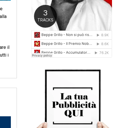
0
 e
1
6
alla
re il
tti i