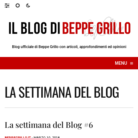
Blog ufficiale di Beppe Grillo con articoli, approfondimenti ed opinioni
≡
MENU
☰
LA SETTIMANA DEL BLOG
La settimana del Blog #6
BEPPEGRILLO.IT
- MARZO 10, 2018