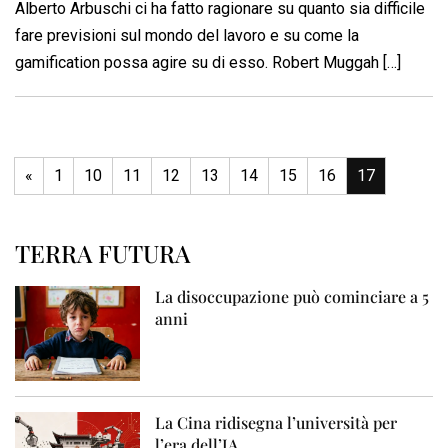
Alberto Arbuschi ci ha fatto ragionare su quanto sia difficile
fare previsioni sul mondo del lavoro e su come la
gamification possa agire su di esso. Robert Muggah […]
«
1
10
11
12
13
14
15
16
17
TERRA FUTURA
La disoccupazione può cominciare a 5
anni
La Cina ridisegna l’università per
l’era dell’IA