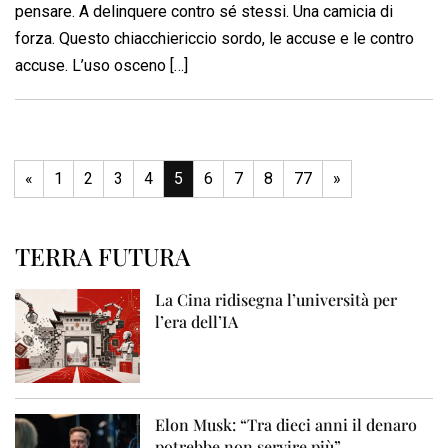
pensare. A delinquere contro sé stessi. Una camicia di
forza. Questo chiacchiericcio sordo, le accuse e le contro
accuse. L’uso osceno […]
«
1
2
3
4
5
6
7
8
77
»
TERRA FUTURA
La Cina ridisegna l’università per
l’era dell’IA
Elon Musk: “Tra dieci anni il denaro
potrebbe non servire più”