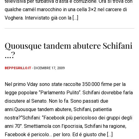
televisiva per turbativa d’asta e corruzione. Ora si trova con
qualche camél marocchino in una cella 3×2 nel carcere di
Voghera. Intervistato già con la […]
Quousque tandem abutere Schifani
…?
BEPPEGRILLO.IT
- DICEMBRE 17, 2009
Nel primo Vday sono state raccolte 350.000 firme per la
legge popolare “Parlamento Pulito“. Schifani dovrebbe farla
discutere al Senato. Non lo fa. Sono passati due
anni.Quousque tandem abutere, Schifani, patientia
nostra?“Schifani: “Facebook più pericoloso dei gruppi degli
anni 70″. Smettiamola con l’ipocrisia, Schifani ha ragione,
Facebook é pericolo… per loro. Ed é giusto che […]