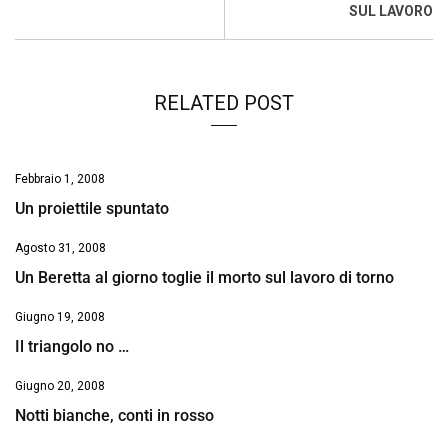
o
p
I
s
n
SUL LAVORO
k
p
n
k
RELATED POST
Febbraio 1, 2008
Un proiettile spuntato
Agosto 31, 2008
Un Beretta al giorno toglie il morto sul lavoro di torno
Giugno 19, 2008
Il triangolo no …
Giugno 20, 2008
Notti bianche, conti in rosso