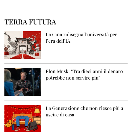
TERRA FUTURA
La Cina ridisegna l’università per
l’era dell’IA
Elon Musk: “Tra dieci anni il denaro
potrebbe non servire più”
La Generazione che non riesce più a
uscire di casa