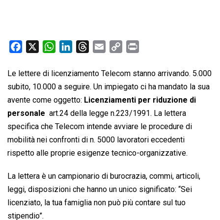
F
X
W
L
T
E
C
P
a
h
i
h
m
o
r
c
a
n
r
a
p
i
Le lettere di licenziamento Telecom stanno arrivando. 5.000
e
t
k
e
i
y
n
subito, 10.000 a seguire. Un impiegato ci ha mandato la sua
b
s
e
a
l
L
t
avente come oggetto: 
Licenziamenti per riduzione di
o
A
d
d
i
personale
 art.24 della legge n.223/1991. La lettera
o
p
I
s
n
specifica che Telecom intende avviare le procedure di
k
p
n
k
mobilità nei confronti di n. 5000 lavoratori eccedenti
rispetto alle proprie esigenze tecnico-organizzative.
La lettera è un campionario di burocrazia, commi, articoli,
leggi, disposizioni che hanno un unico significato: “Sei
licenziato, la tua famiglia non può più contare sul tuo
stipendio”.