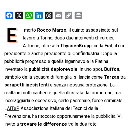
F
X
W
L
T
E
C
P
a
h
i
h
m
o
r
E
 morto
Rocco Marzo
, il quinto assassinato sul
c
a
n
r
a
p
i
e
lavoro a Torino, dopo due interventi chirurgici.
t
k
e
i
y
n
b
s
e
a
l
L
t
A Torino, oltre alla
ThyssenKrupp
, cè la
Fiat
, il cui
o
A
d
d
i
presidente è anche presidente di Confindustria. Dopo la
o
p
I
s
n
pubblicità progresso e quella ingannevole la Fiat ha
k
p
n
k
inventato la
pubblicità deplorevole
. In uno spot,
Buffon
,
simbolo della squadra di famiglia, si lancia come
Tarzan
tra
parapetti inesistenti
e senza nessuna protezione. La
realtà in molti cantieri è quella illustrata dal portierone, ma
incoraggiarla è eccessivo, certo padronale, forse criminale.
L
AITeP
, Associazione Italiana dei Tecnici della
Prevenzione, ha ritoccato opportunamente la pubblicità. Vi
invito a
trovare le differenze
tra le due foto.