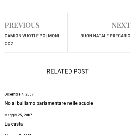
a
h
i
h
m
o
r
c
a
n
r
a
p
i
e
t
k
e
i
y
n
PREVIOUS
NEXT
b
s
e
a
l
L
t
o
A
d
d
i
CAMION VUOTI E POLMONI
BUON NATALE PRECARIO
o
p
I
s
n
CO2
k
p
n
k
RELATED POST
Dicembre 4, 2007
No al bullismo parlamentare nelle scuole
Maggio 25, 2007
La casta