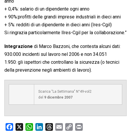
anno
+ 0,4%: salario di un dipendente ogni anno
+ 90%:profitti delle grandi imprese industriali in dieci anni
+ 5%: redditi di un dipendente in dieci anni (Ires-Cgil)
Si ringrazia particolarmente lIres-Cgil per la collaborazione.”
Integrazione
di Marco Bazzoni, che contesta alcuni dati:
930.000 incidenti sul lavoro nel 2006 e non 34.051
1.950: gli ispettori che controllano la sicurezza (o tecnici
della prevenzione negli ambienti di lavoro).
Scarica "La Settimana" N°49-vol2
del
9 dicembre 2007
F
X
W
L
T
E
C
P