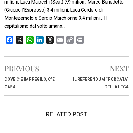
milioni, Luca Majocchi (Seat) 7,9 milioni, Marco Benedetto
(Gruppo l’Espresso) 3,4 milioni, Luca Cordero di
Montezemolo e Sergio Marchionne 3,4 milioni… Il
capitalismo dal volto umano…
F
X
W
L
T
E
C
P
a
h
i
h
m
o
r
c
a
n
r
a
p
i
e
t
k
e
i
y
n
PREVIOUS
NEXT
b
s
e
a
l
L
t
o
A
d
d
i
DOVE C’È IMPREGILO, C’È
IL REFERENDUM “PORCATA”
o
p
I
s
n
CASA…
DELLA LEGA
k
p
n
k
RELATED POST