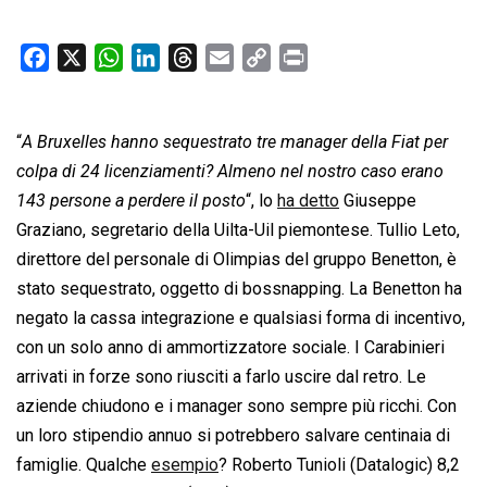
F
X
W
L
T
E
C
P
a
h
i
h
m
o
r
c
a
n
r
a
p
i
“
A Bruxelles hanno sequestrato tre manager della Fiat per
e
t
k
e
i
y
n
b
s
e
a
l
L
t
colpa di 24 licenziamenti? Almeno nel nostro caso erano
o
A
d
d
i
143 persone a perdere il posto
“, lo
ha detto
Giuseppe
o
p
I
s
n
Graziano, segretario della Uilta-Uil piemontese. Tullio Leto,
k
p
n
k
direttore del personale di Olimpias del gruppo Benetton, è
stato sequestrato, oggetto di bossnapping. La Benetton ha
negato la cassa integrazione e qualsiasi forma di incentivo,
con un solo anno di ammortizzatore sociale. I Carabinieri
arrivati in forze sono riusciti a farlo uscire dal retro. Le
aziende chiudono e i manager sono sempre più ricchi. Con
un loro stipendio annuo si potrebbero salvare centinaia di
famiglie. Qualche
esempio
? Roberto Tunioli (Datalogic) 8,2