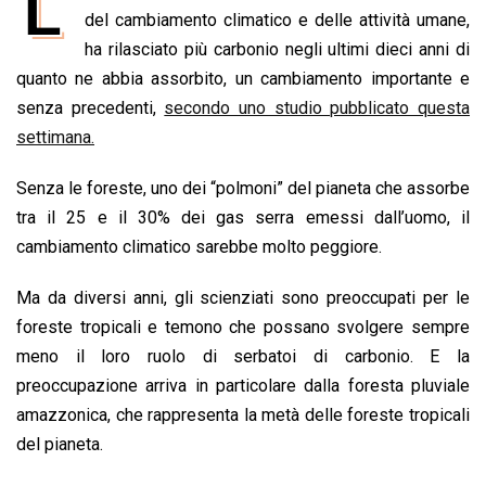
L
e
del cambiamento climatico e delle attività umane,
t
k
e
i
y
n
b
s
e
a
l
L
t
ha rilasciato più carbonio negli ultimi dieci anni di
o
A
d
d
i
quanto ne abbia assorbito, un cambiamento importante e
o
p
I
s
n
senza precedenti,
secondo uno studio pubblicato questa
k
p
n
k
settimana.
Senza le foreste, uno dei “polmoni” del pianeta che assorbe
tra il 25 e il 30% dei gas serra emessi dall’uomo, il
cambiamento climatico sarebbe molto peggiore.
Ma da diversi anni, gli scienziati sono preoccupati per le
foreste tropicali e temono che possano svolgere sempre
meno il loro ruolo di serbatoi di carbonio. E la
preoccupazione arriva in particolare dalla foresta pluviale
amazzonica, che rappresenta la metà delle foreste tropicali
del pianeta.