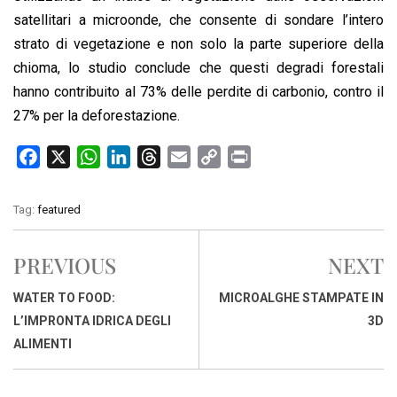
satellitari a microonde, che consente di sondare l’intero
strato di vegetazione e non solo la parte superiore della
chioma, lo studio conclude che questi degradi forestali
hanno contribuito al 73% delle perdite di carbonio, contro il
27% per la deforestazione.
F
X
W
L
T
E
C
P
a
h
i
h
m
o
r
c
a
n
r
a
p
i
Tag:
featured
e
t
k
e
i
y
n
b
s
e
a
l
L
t
PREVIOUS
NEXT
o
A
d
d
i
o
p
I
s
n
WATER TO FOOD:
MICROALGHE STAMPATE IN
k
p
n
k
L’IMPRONTA IDRICA DEGLI
3D
ALIMENTI