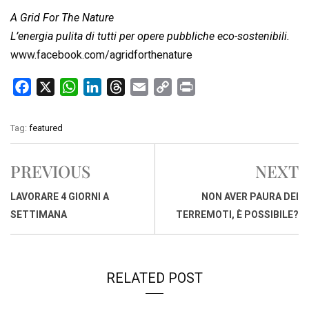
A Grid For The Nature
L’energia pulita di tutti per opere pubbliche eco-sostenibili.
www.facebook.com/agridforthenature
F
X
W
L
T
E
C
P
a
h
i
h
m
o
r
c
a
n
r
a
p
i
Tag:
featured
e
t
k
e
i
y
n
b
s
e
a
l
L
t
PREVIOUS
NEXT
o
A
d
d
i
o
p
I
s
n
LAVORARE 4 GIORNI A
NON AVER PAURA DEI
k
p
n
k
SETTIMANA
TERREMOTI, È POSSIBILE?
RELATED POST