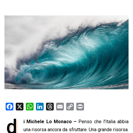
F
X
W
L
T
E
C
P
a
h
i
h
m
o
r
d
i Michele Lo Monaco –
Penso che l’Italia abbia
c
a
n
r
a
p
i
e
una risorsa ancora da sfruttare. Una grande risorsa.
t
k
e
i
y
n