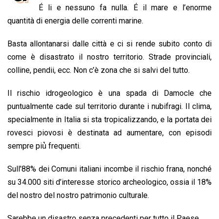
b
s
e
a
l
L
t
É li e nessuno fa nulla. É il mare e l’enorme
o
A
d
d
i
quantità di energia delle correnti marine.
o
p
I
s
n
Basta allontanarsi dalle città e ci si rende subito conto di
k
p
n
k
come è disastrato il nostro territorio. Strade provinciali,
colline, pendii, ecc. Non c’è zona che si salvi del tutto.
Il rischio idrogeologico è una spada di Damocle che
puntualmente cade sul territorio durante i nubifragi. Il clima,
specialmente in Italia si sta tropicalizzando, e la portata dei
rovesci piovosi è destinata ad aumentare, con episodi
sempre più̀ frequenti.
Sull’88% dei Comuni italiani incombe il rischio frana, nonché
su 34.000 siti d’interesse storico archeologico, ossia il 18%
del nostro del nostro patrimonio culturale.
Sarebbe un disastro senza precedenti per tutto il Paese.