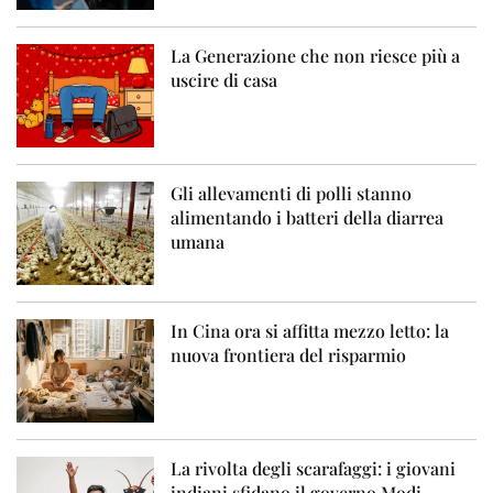
La Generazione che non riesce più a
uscire di casa
Gli allevamenti di polli stanno
alimentando i batteri della diarrea
umana
In Cina ora si affitta mezzo letto: la
nuova frontiera del risparmio
La rivolta degli scarafaggi: i giovani
indiani sfidano il governo Modi