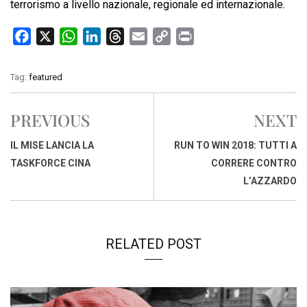
terrorismo a livello nazionale, regionale ed internazionale.
F
X
W
L
T
E
C
P
a
h
i
h
m
o
r
c
a
n
r
a
p
i
Tag:
featured
e
t
k
e
i
y
n
b
s
e
a
l
L
t
PREVIOUS
NEXT
o
A
d
d
i
o
p
I
s
n
IL MISE LANCIA LA
RUN TO WIN 2018: TUTTI A
k
p
n
k
TASKFORCE CINA
CORRERE CONTRO
L’AZZARDO
RELATED POST