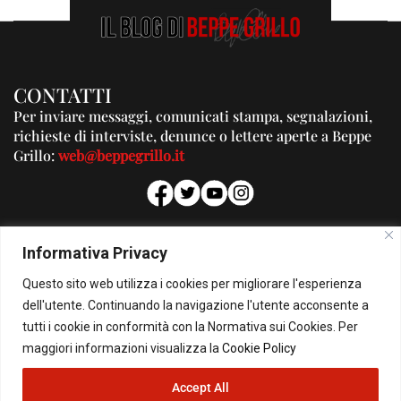
CONTATTI
Per inviare messaggi, comunicati stampa, segnalazioni,
richieste di interviste, denunce o lettere aperte a Beppe
Grillo:
web@beppegrillo.it
PUBBLICITA'
Informativa Privacy
Per la tua pubblicità su questo Blog:
Questo sito web utilizza i cookies per migliorare l'esperienza
pubblicita@beppegrillo.it
dell'utente. Continuando la navigazione l'utente acconsente a
tutti i cookie in conformità con la Normativa sui Cookies. Per
HOMEPAGE
COOKIE POLICY
PRIVACY POLICY
CONTATTI
maggiori informazioni visualizza la
Cookie Policy
Accept All
© Copyright 2026 - Il Blog di Beppe Grillo. All Rights Reserved - Powered by