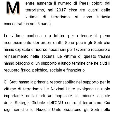
M
entre aumenta il numero di Paesi colpiti dal
c
a
n
r
a
p
i
e
terrorismo, nel 2017 circa tre quarti delle
t
k
e
i
y
n
b
s
e
a
l
L
t
vittime di terrorismo si sono tuttavia
o
A
d
d
i
concentrate in soli 5 paesi.
o
p
I
s
n
Le vittime continuano a lottare per ottenere il pieno
k
p
n
k
riconoscimento dei propri diritti. Sono pochi gli Stati che
hanno capacità e risorse necessari per favorirne recupero e
reinserimento nella società. Le vittime di questo trauma
hanno bisogno di un supporto a lungo termine che ne aiuti il
recupero fisico, psichico, sociale e finanziario.
Gli Stati hanno la primaria responsabilità nel supporto per le
vittime di terrorismo. Le Nazioni Unite svolgono un ruolo
importante nell’aiutarli ad applicare le misure sancite
della Stategia Globale dell’ONU contro il terrorismo. Ciò
significa che le Nazioni Unite assistono gli Stati nello