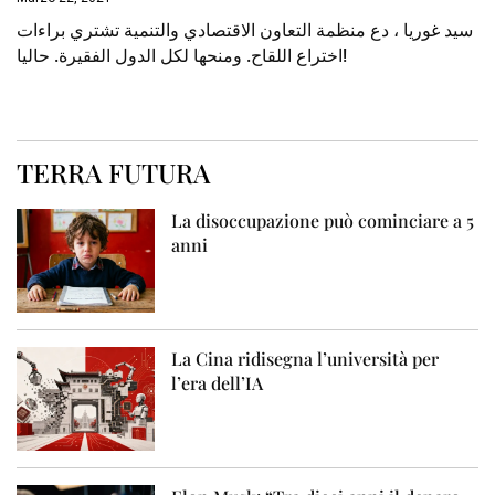
سيد غوريا ، دع منظمة التعاون الاقتصادي والتنمية تشتري براءات
اختراع اللقاح. ومنحها لكل الدول الفقيرة. حاليا!
TERRA FUTURA
La disoccupazione può cominciare a 5
anni
La Cina ridisegna l’università per
l’era dell’IA