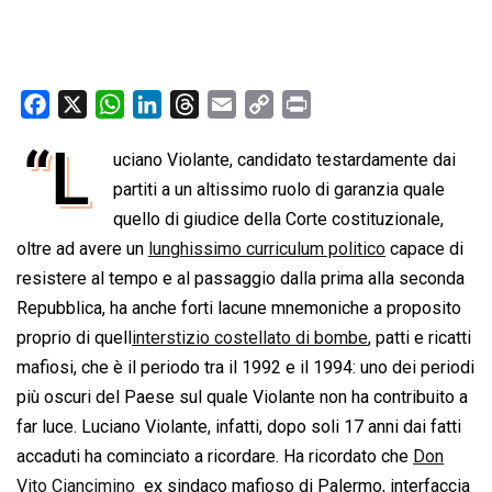
F
X
W
L
T
E
C
P
a
h
i
h
m
o
r
“L
uciano Violante, candidato testardamente dai
c
a
n
r
a
p
i
e
partiti a un altissimo ruolo di garanzia quale
t
k
e
i
y
n
b
s
e
a
l
L
t
quello di giudice della Corte costituzionale,
o
A
d
d
i
oltre ad avere un
lunghissimo curriculum politico
capace di
o
p
I
s
n
resistere al tempo e al passaggio dalla prima alla seconda
k
p
n
k
Repubblica, ha anche forti lacune mnemoniche a proposito
proprio di quell
interstizio costellato di bombe
, patti e ricatti
mafiosi, che è il periodo tra il 1992 e il 1994: uno dei periodi
più oscuri del Paese sul quale Violante non ha contribuito a
far luce. Luciano Violante, infatti, dopo soli 17 anni dai fatti
accaduti ha cominciato a ricordare. Ha ricordato che
Don
Vito Ciancimino
 ex sindaco mafioso di Palermo, interfaccia