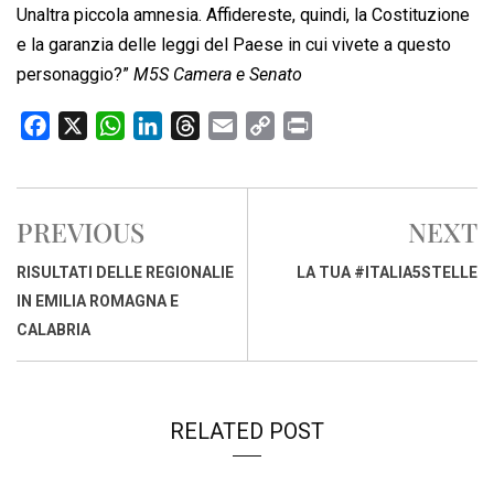
Unaltra piccola amnesia. Affidereste, quindi, la Costituzione
e la garanzia delle leggi del Paese in cui vivete a questo
personaggio?”
M5S Camera e Senato
F
X
W
L
T
E
C
P
a
h
i
h
m
o
r
c
a
n
r
a
p
i
e
t
k
e
i
y
n
PREVIOUS
NEXT
b
s
e
a
l
L
t
o
A
d
d
i
RISULTATI DELLE REGIONALIE
LA TUA #ITALIA5STELLE
o
p
I
s
n
IN EMILIA ROMAGNA E
k
p
n
k
CALABRIA
RELATED POST