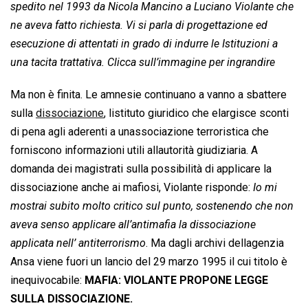
spedito nel 1993 da Nicola Mancino a Luciano Violante che
ne aveva fatto richiesta. Vi si parla di progettazione ed
esecuzione di attentati in grado di indurre le Istituzioni a
una tacita trattativa. Clicca sull’immagine per ingrandire
Ma non è finita. Le amnesie continuano a vanno a sbattere
sulla
dissociazione
, listituto giuridico che elargisce sconti
di pena agli aderenti a unassociazione terroristica che
forniscono informazioni utili allautorità giudiziaria. A
domanda dei magistrati sulla possibilità di applicare la
dissociazione anche ai mafiosi, Violante risponde: 
Io mi
mostrai subito molto critico sul punto, sostenendo che non
aveva senso applicare all’antimafia la dissociazione
applicata nell’ antiterrorismo
. Ma dagli archivi dellagenzia
Ansa viene fuori un lancio del 29 marzo 1995 il cui titolo è
inequivocabile:
MAFIA: VIOLANTE PROPONE LEGGE
SULLA DISSOCIAZIONE.