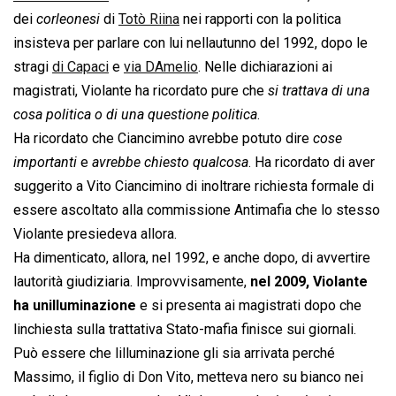
dei 
corleonesi
 di
Totò Riina
nei rapporti con la politica 
insisteva per parlare con lui nellautunno del 1992, dopo le
stragi
di Capaci
e
via DAmelio
. Nelle dichiarazioni ai
magistrati, Violante ha ricordato pure che 
si trattava di una
cosa politica o di una questione politica
.
Ha ricordato che Ciancimino avrebbe potuto dire 
cose
importanti
 e 
avrebbe chiesto qualcosa
. Ha ricordato di aver
suggerito a Vito Ciancimino di inoltrare richiesta formale di
essere ascoltato alla commissione Antimafia che lo stesso
Violante presiedeva allora.
Ha dimenticato, allora, nel 1992, e anche dopo, di avvertire
lautorità giudiziaria. Improvvisamente,
nel 2009, Violante
ha unilluminazione
e si presenta ai magistrati dopo che
linchiesta sulla trattativa Stato-mafia finisce sui giornali.
Può essere che lilluminazione gli sia arrivata perché
Massimo, il figlio di Don Vito, metteva nero su bianco nei