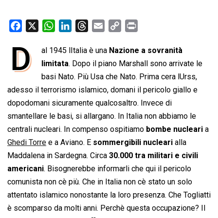
F
X
W
L
T
E
C
P
a
h
i
h
m
o
r
D
al 1945 lItalia è una
Nazione a sovranità
c
a
n
r
a
p
i
e
limitata
t
. Dopo il piano Marshall sono arrivate le
k
e
i
y
n
b
s
e
a
l
L
t
basi Nato. Più Usa che Nato. Prima cera lUrss,
o
A
d
d
i
adesso il terrorismo islamico, domani il pericolo giallo e
o
p
I
s
n
dopodomani sicuramente qualcosaltro. Invece di
k
p
n
k
smantellare le basi, si allargano. In Italia non abbiamo le
centrali nucleari. In compenso ospitiamo
bombe nucleari
a
Ghedi Torre
e a Aviano. E
sommergibili nucleari
alla
Maddalena in Sardegna. Circa
30.000 tra militari e civili
americani
. Bisognerebbe informarli che qui il pericolo
comunista non cè più. Che in Italia non cè stato un solo
attentato islamico nonostante la loro presenza. Che Togliatti
è scomparso da molti anni. Perchè questa occupazione? Il