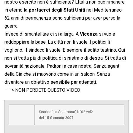
nostro esercito non è sufficiente? LItalia non può rimanere
in eterno
la portaerei degli Stati Uniti
nel Mediterraneo.
62 anni di permanenza sono sufficienti per aver perso la
guerra.
Invece di smantellare ci si allarga. A
Vicenza
si vuole
raddoppiare la base. La città non li vuole. I politici li
vogliono. Il sindaco li vuole. E sempre il solito teatrino. Qui
non si tratta più di politica di sinistra o di destra. Si tratta di
sovranità nazionale. Padroni a casa nostra. Senza agenti
della Cia che si muovono come in un saloon. Senza
diventare un obiettivo sensibile per attentati.
——>
NON PERDETE QUESTO VIDEO
Scarica "La Settimana" N°02-vol2
del
15 Gennaio 2007