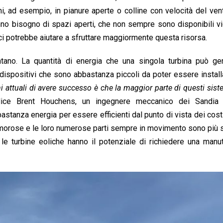
oni, ad esempio, in pianure aperte o colline con velocità del ve
nno bisogno di spazi aperti, che non sempre sono disponibili vi
difici potrebbe aiutare a sfruttare maggiormente questa risorsa.
ntano. La quantità di energia che una singola turbina può ge
i dispositivi che sono abbastanza piccoli da poter essere install
i attuali di avere successo è che la maggior parte di questi sis
dice Brent Houchens, un ingegnere meccanico dei Sandia 
astanza energia per essere efficienti dal punto di vista dei costi.
rumorose e le loro numerose parti sempre in movimento sono più
o, le turbine eoliche hanno il potenziale di richiedere una man