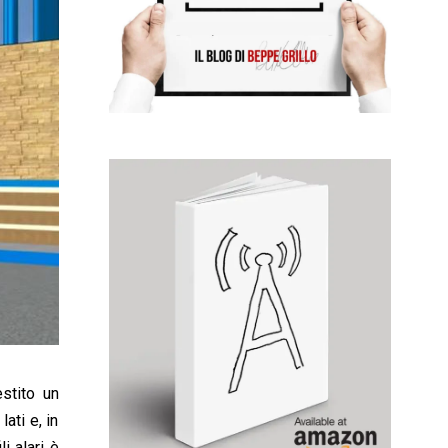
stito un
ati e, in
i alari è