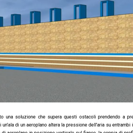
to una soluzione che supera questi ostacoli prendendo a pre
n’ala di un aeroplano altera la pressione dell’aria su entrambi i l
di aeroplano in posizione verticale sul fianco, la coppia di profil