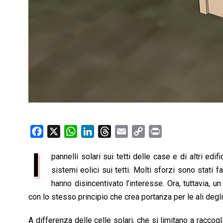
F
X
W
L
T
E
C
P
a
h
i
h
m
o
r
I
pannelli solari sui tetti delle case e di altri e
c
a
n
r
a
p
i
e
sistemi eolici sui tetti. Molti sforzi sono stati 
t
k
e
i
y
n
b
s
e
a
l
L
t
hanno disincentivato l’interesse. Ora, tuttavia, 
o
A
d
d
i
con lo stesso principio che crea portanza per le ali degli
o
p
I
s
n
A differenza delle celle solari, che si limitano a raccog
k
p
n
k