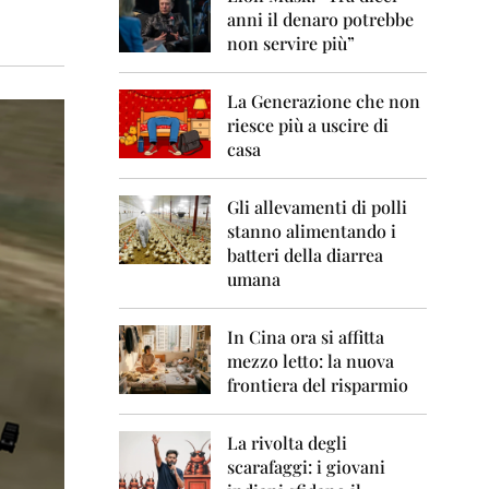
0
anni il denaro potrebbe
6
non servire più”
2
0
La Generazione che non
0
7
riesce più a uscire di
casa
2
0
0
Gli allevamenti di polli
8
stanno alimentando i
batteri della diarrea
2
umana
0
0
9
In Cina ora si affitta
mezzo letto: la nuova
2
frontiera del risparmio
0
1
0
La rivolta degli
scarafaggi: i giovani
2