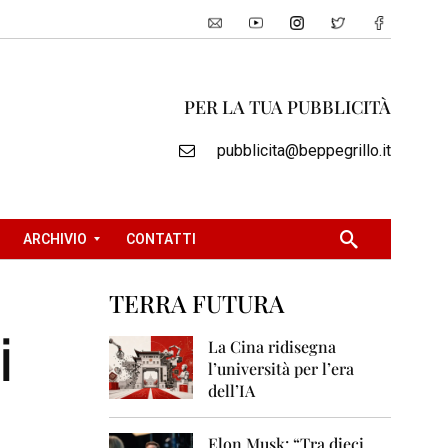
PER LA TUA PUBBLICITÀ
pubblicita@beppegrillo.it
ARCHIVIO
CONTATTI
TERRA FUTURA
2
i
0
La Cina ridisegna
0
l’università per l’era
5
dell’IA
2
0
Elon Musk: “Tra dieci