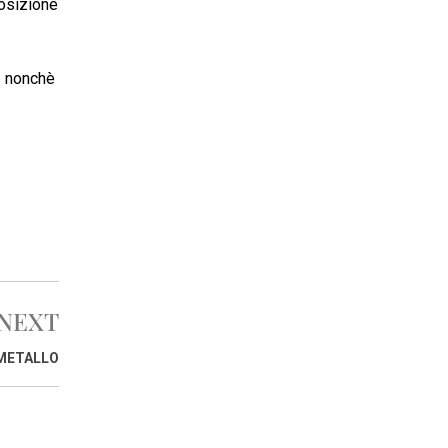
posizione
o, nonchè
NEXT
 METALLO