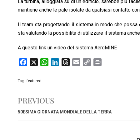
La turbina, alloggiata su di un edificio, sarebbe più fac
mantiene anche le pale isolate da qualsiasi contatto con
Il team sta progettando il sistema in modo che possa e
sta valutando la possibilità di utilizzare il sistema anch
A questo link un video del sistema AeroMINE
F
X
W
L
T
E
C
P
a
h
i
h
m
o
r
c
a
n
r
a
p
i
Tag:
featured
e
t
k
e
i
y
n
b
s
e
a
l
L
t
PREVIOUS
o
A
d
d
i
o
p
I
s
n
50ESIMA GIORNATA MONDIALE DELLA TERRA
k
p
n
k