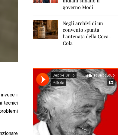
indiani sfidano il
0
1
governo Modi
1
Negli archivi di un
2
0
convento spunta
1
l’antenata della Coca-
2
Cola
2
0
1
3
2
0
1
 invece i
4
i tecnici
2
problemi
0
1
5
unzionare
2