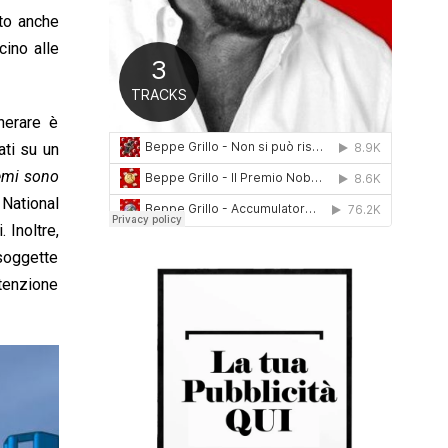
0
nto anche
1
cino alle
6
nerare è
ati su un
temi sono
National
 Inoltre,
 soggette
utenzione