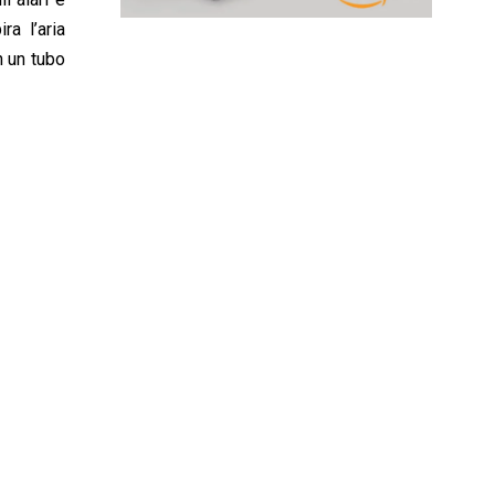
ra l’aria
n un tubo